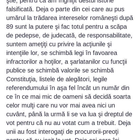
ştie, pentru că am înghiţit destul istorie
falsificată. Deja o parte din cei care au pus
umărul la trădarea intereselor româneşti după
89 sunt la putere şi fac totul pentru a scăpa
de pedepse, de judecată, de responsabilitate,
suntem ameţiţi cu privire la acţiunile şi
intenţiile lor, se schimbă legi în favoarea
infractorilor a hoţilor, a şarlatanilor cu funcţii
publice se schimbă valorile se schimbă
Constituţia, listele de alegători, legile
referendumului în aşa fel încât un număr din
ce în ce mai mic de oameni să decidă soarta
celor mulţi care nu vor mai avea nici un
cuvânt, până la urmă li se va lua şi dreptul de
vot pentru că nu au votat cum a trebuit. Deja
unii au fost interogaţi de procurorii-preoţi