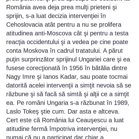
România avea deja prea mulţi prieteni şi
sprijin, s-a luat decizia intervenţiei în
Cehoslovacia atât pentru a nu se prolifera
atitudinea anti-Moscova cât şi pentru a testa
reacţia occidentului şi a vedea pe cine poate
conta Moskova în cadrul tratatului. A părut
puţin surprinzător sprijinul Ungariei care şi ea
fusese corecţionată în 1956 în bătălia dintre
Nagy Imre şi Ianos Kadar, sau poate tocmai
datorită acelei intervenţii a simţit nevoia să se
răzbune şi să facă să simtă şi alţii ce a simţit
ea. Pe români Ungaria s-a răzbunat în 1989,
Laslo Tokeş ştie cum. Dar asta e altceva.
Cert este că România lui Ceauşescu a luat
atitudine fermă împotriva intervenţiei, nu
numai că nu a participat dar chiar a