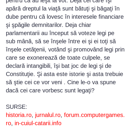
pentru că au ieşit la vot. Deja cei care îşi
apără dreptul la viaţă sunt bătuţi şi băgaţi în
dube pentru că lovesc în interesele financiare
şi şpăgile demnitarilor. Deja chiar
parlamentarii au început să voteze legi pe
sub mână, să se înşele între ei şi ei toţi să
înşele cetăţenii, votând şi promovând legi prin
care se exonerează de toate culpele, se
declară intangibili, îşi bat joc de legi şi de
Constituţie. Şi asta este istorie şi asta trebuie
să ştie cei ce vor veni . Cine le-o va spune
dacă cei care vorbesc sunt legaţi?
SURSE:
historia.ro
,
jurnalul.ro
,
forum.computergames.
ro
,
in-cuiul-catarii.info