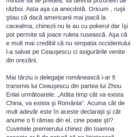
minute să se predea, să devină prizoneiri de
război. Asta aşa ca anecdotă. Oricum , ruşii
ştiau că dacă americanii mai joacă la
cacealma, chinezii nu le au cu pokerul dar îşi
pot permite să joace ruleta rusească. Aşa că
e mult mai credibil că nu simpatia occidentului
l-a salvat pe Ceauşescu ci asigurările venite
din orezării.
Mai târziu o delegaţie românească i-ar fi
transmis lui Ceauşescu din partea lui Zhou
Enlai următoarele: „Atâta timp cât va exista
China, va exista şi România”. Acuma cât de
mult adevăr este în aceste declaraţii şi cât
anume o fi rămas din el, cine poate şti?
Cuvintele premierului chinez din toamna