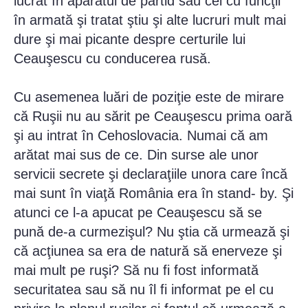
lucrat în aparatul de partid sau cei cu funcţii
în armată şi tratat ştiu şi alte lucruri mult mai
dure şi mai picante despre certurile lui
Ceauşescu cu conducerea rusă.
Cu asemenea luări de poziţie este de mirare
că Ruşii nu au sărit pe Ceauşescu prima oară
şi au intrat în Cehoslovacia. Numai că am
arătat mai sus de ce. Din surse ale unor
servicii secrete şi declaraţiile unora care încă
mai sunt în viaţă România era în stand- by. Şi
atunci ce l-a apucat pe Ceauşescu să se
pună de-a curmezişul? Nu ştia că urmează şi
că acţiunea sa era de natură să enerveze şi
mai mult pe ruşi? Să nu fi fost informată
securitatea sau să nu îl fi informat pe el cu