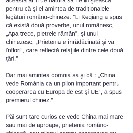
aceasta ar fi de natură să ne liniştească
pentru că şi el amintea de tradiţionalele
legături româno-chineze: “Li Keqiang a spus
că există două proverbe, unul românesc,
„Apa trece, pietrele rămân”, şi unul
chinezesc, „Prietenia e înrădăcinată şi va
înflori”, care reflectă relaţiile dintre cele două
ţări.”
Dar mai amintea domnia sa şi că : „China
vede România ca un pilon important pentru
cooperarea cu Europa de est şi UE”, a spus
premierul chinez.”
Păi sunt tare curios ce vede China mai mare
sau mai de aproape, prietenia româno-