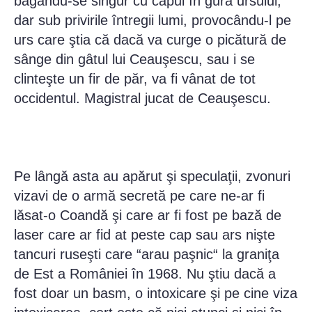
băgându-se singur cu capul în gura ursului,
dar sub privirile întregii lumi, provocându-l pe
urs care ştia că dacă va curge o picătură de
sânge din gâtul lui Ceauşescu, sau i se
clinteşte un fir de păr, va fi vânat de tot
occidentul. Magistral jucat de Ceauşescu.
Pe lângă asta au apărut şi speculaţii, zvonuri
vizavi de o armă secretă pe care ne-ar fi
lăsat-o Coandă şi care ar fi fost pe bază de
laser care ar fid at peste cap sau ars nişte
tancuri ruseşti care “arau paşnic“ la graniţa
de Est a României în 1968. Nu ştiu dacă a
fost doar un basm, o intoxicare şi pe cine viza