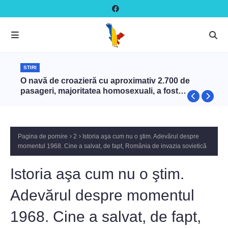
STIRI
O navă de croazieră cu aproximativ 2.700 de
pasageri, majoritatea homosexuali, a fost
interzisă în Turcia
Pagina de pornire
2
Istoria aşa cum nu o ştim. Adevărul despre
momentul 1968. Cine a salvat, de fapt, România de invazia sovietică
Istoria aşa cum nu o ştim.
Adevărul despre momentul
1968. Cine a salvat, de fapt,