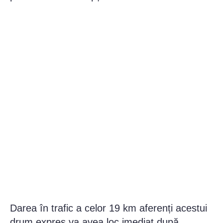
Darea în trafic a celor 19 km aferenți acestui
drum expres va avea loc imediat după