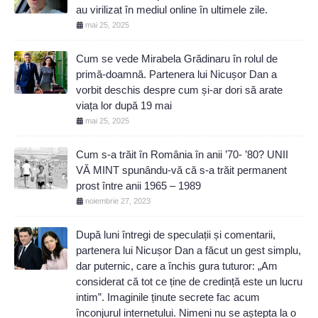
au virilizat în mediul online în ultimele zile.
mai 25, 2025
Cum se vede Mirabela Grădinaru în rolul de
primă-doamnă. Partenera lui Nicușor Dan a
vorbit deschis despre cum și-ar dori să arate
viața lor după 19 mai
mai 25, 2025
Cum s-a trăit în România în anii ’70- ’80? UNII
VĂ MINT spunându-vă că s-a trăit permanent
prost între anii 1965 – 1989
noiembrie 27, 2023
După luni întregi de speculații și comentarii,
partenera lui Nicușor Dan a făcut un gest simplu,
dar puternic, care a închis gura tuturor: „Am
considerat că tot ce ține de credință este un lucru
intim”. Imaginile ținute secrete fac acum
înconjurul internetului. Nimeni nu se aștepta la o