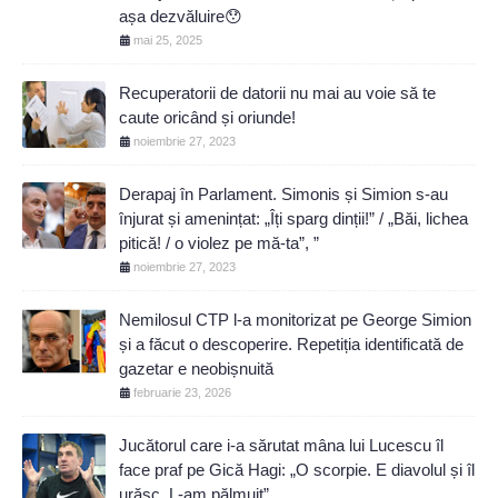
așa dezvăluire😯
mai 25, 2025
Recuperatorii de datorii nu mai au voie să te
caute oricând și oriunde!
noiembrie 27, 2023
Derapaj în Parlament. Simonis și Simion s-au
înjurat și amenințat: „Îți sparg dinții!” / „Băi, lichea
pitică! / o violez pe mă-ta”, ”
noiembrie 27, 2023
Nemilosul CTP l-a monitorizat pe George Simion
și a făcut o descoperire. Repetiția identificată de
gazetar e neobișnuită
februarie 23, 2026
Jucătorul care i-a sărutat mâna lui Lucescu îl
face praf pe Gică Hagi: „O scorpie. E diavolul și îl
urăsc. L-am pălmuit”