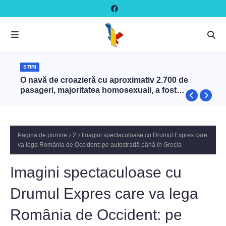
STIRI
O navă de croazieră cu aproximativ 2.700 de
pasageri, majoritatea homosexuali, a fost
interzisă în Turcia
Pagina de pornire
2
Imagini spectaculoase cu Drumul Expres care
va lega România de Occident: pe autostradă până în Grecia
Imagini spectaculoase cu
Drumul Expres care va lega
România de Occident: pe