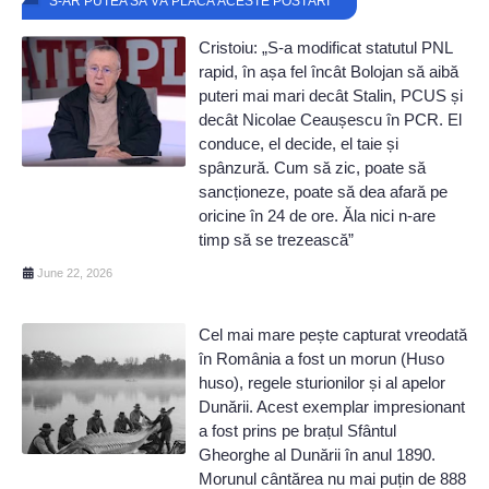
S-AR PUTEA SĂ VĂ PLACĂ ACESTE POSTĂRI
Cristoiu: „S-a modificat statutul PNL
rapid, în așa fel încât Bolojan să aibă
puteri mai mari decât Stalin, PCUS și
decât Nicolae Ceaușescu în PCR. El
conduce, el decide, el taie și
spânzură. Cum să zic, poate să
sancționeze, poate să dea afară pe
oricine în 24 de ore. Ăla nici n-are
timp să se trezească”
June 22, 2026
Cel mai mare pește capturat vreodată
în România a fost un morun (Huso
huso), regele sturionilor și al apelor
Dunării. Acest exemplar impresionant
a fost prins pe brațul Sfântul
Gheorghe al Dunării în anul 1890.
Morunul cântărea nu mai puțin de 888