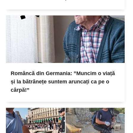
Româncă din Germania: ”Muncim o viață
și la bătrânețe suntem aruncați ca pe o
cârpă!”