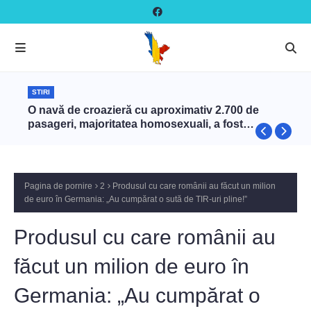
STIRI
O navă de croazieră cu aproximativ 2.700 de
pasageri, majoritatea homosexuali, a fost
interzisă în Turcia
Pagina de pornire
2
Produsul cu care românii au făcut un milion
de euro în Germania: „Au cumpărat o sută de TIR-uri pline!”
Produsul cu care românii au
făcut un milion de euro în
Germania: „Au cumpărat o