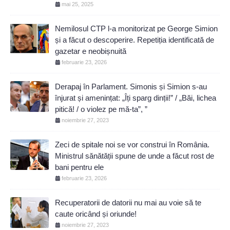
mai 25, 2025
Nemilosul CTP l-a monitorizat pe George Simion
și a făcut o descoperire. Repetiția identificată de
gazetar e neobișnuită
februarie 23, 2026
Derapaj în Parlament. Simonis și Simion s-au
înjurat și amenințat: „Îți sparg dinții!” / „Băi, lichea
pitică! / o violez pe mă-ta”, ”
noiembrie 27, 2023
Zeci de spitale noi se vor construi în România.
Ministrul sănătății spune de unde a făcut rost de
bani pentru ele
februarie 23, 2026
Recuperatorii de datorii nu mai au voie să te
caute oricând și oriunde!
noiembrie 27, 2023