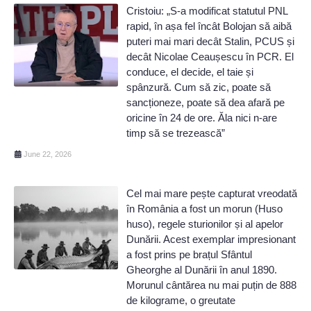
Cristoiu: „S-a modificat statutul PNL
rapid, în așa fel încât Bolojan să aibă
puteri mai mari decât Stalin, PCUS și
decât Nicolae Ceaușescu în PCR. El
conduce, el decide, el taie și
spânzură. Cum să zic, poate să
sancționeze, poate să dea afară pe
oricine în 24 de ore. Ăla nici n-are
timp să se trezească”
June 22, 2026
Cel mai mare pește capturat vreodată
în România a fost un morun (Huso
huso), regele sturionilor și al apelor
Dunării. Acest exemplar impresionant
a fost prins pe brațul Sfântul
Gheorghe al Dunării în anul 1890.
Morunul cântărea nu mai puțin de 888
de kilograme, o greutate