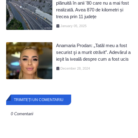
plănuită în anii '80 care nu a mai fost
realizată. Avea 870 de kilometri și
trecea prin 11 județe
January 05, 2025
Anamaria Prodan: „Tatăl meu a fost
securist şi a murit otrăvit”. Adevărul a
ieşit la iveală despre cum a fost ucis
December 28, 2024
TRIMITEȚI UN COMENTARIU
0 Comentarii