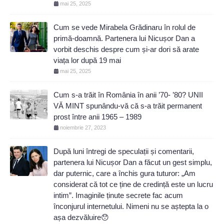
mai 25, 2025
Cum se vede Mirabela Grădinaru în rolul de
primă-doamnă. Partenera lui Nicușor Dan a
vorbit deschis despre cum și-ar dori să arate
viața lor după 19 mai
mai 25, 2025
Cum s-a trăit în România în anii ’70- ’80? UNII
VĂ MINT spunându-vă că s-a trăit permanent
prost între anii 1965 – 1989
noiembrie 27, 2023
După luni întregi de speculații și comentarii,
partenera lui Nicușor Dan a făcut un gest simplu,
dar puternic, care a închis gura tuturor: „Am
considerat că tot ce ține de credință este un lucru
intim”. Imaginile ținute secrete fac acum
înconjurul internetului. Nimeni nu se aștepta la o
așa dezvăluire😯