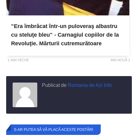
"Era îmbrăcat într-un puloveraş albastru
cu steluţe bleu" - Carnagiul copiilor de la
Revoluţie. Mărturii cutremurătoare
MAI VECHE
MAI NOUĂ
Publicat de
Romania de Azi Info
S-AR PUTEA SĂ VĂ PLACĂ ACESTE POSTĂRI