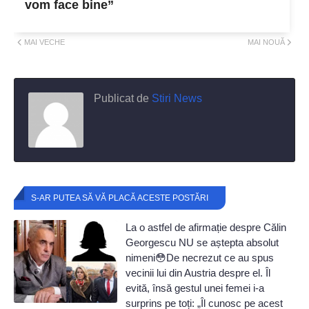
vom face bine”
MAI VECHE
MAI NOUĂ
Publicat de
Stiri News
S-AR PUTEA SĂ VĂ PLACĂ ACESTE POSTĂRI
La o astfel de afirmație despre Călin
Georgescu NU se aștepta absolut
nimeni😳De necrezut ce au spus
vecinii lui din Austria despre el. Îl
evită, însă gestul unei femei i-a
surprins pe toți: „Îl cunosc pe acest