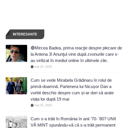
INTERESANTE
🔴Mircea Badea, prima reacţie despre plecare de
la Antena 3! Anunţul vine după zvonurile care s-
au virilizat în mediul online în ultimele zile.
mai 25, 2025
Cum se vede Mirabela Grădinaru în rolul de
primă-doamnă. Partenera lui Nicușor Dan a
vorbit deschis despre cum și-ar dori să arate
viața lor după 19 mai
mai 25, 2025
Cum s-a trăit în România în anii ’70- ’80? UNII
VĂ MINT spunându-vă că s-a trăit permanent