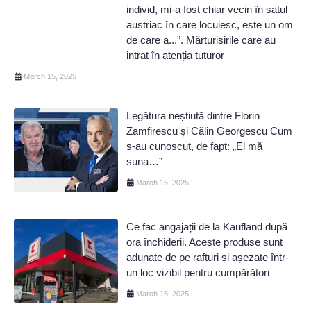
individ, mi-a fost chiar vecin în satul
austriac în care locuiesc, este un om
de care a...”. Mărturisirile care au
intrat în atenția tuturor
March 15, 2025
Legătura neștiută dintre Florin
Zamfirescu și Călin Georgescu Cum
s-au cunoscut, de fapt: „El mă
suna…”
March 15, 2025
Ce fac angajații de la Kaufland după
ora închiderii. Aceste produse sunt
adunate de pe rafturi și așezate într-
un loc vizibil pentru cumpărători
March 15, 2025