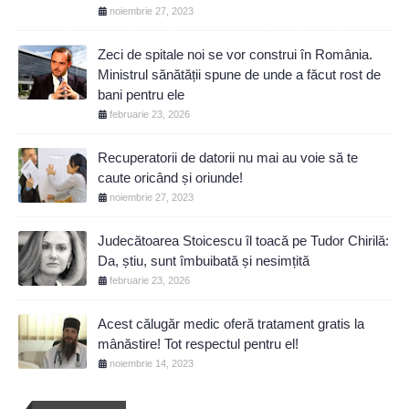
noiembrie 27, 2023
Zeci de spitale noi se vor construi în România.
Ministrul sănătății spune de unde a făcut rost de
bani pentru ele
februarie 23, 2026
Recuperatorii de datorii nu mai au voie să te
caute oricând și oriunde!
noiembrie 27, 2023
Judecătoarea Stoicescu îl toacă pe Tudor Chirilă:
Da, știu, sunt îmbuibată și nesimțită
februarie 23, 2026
Acest călugăr medic oferă tratament gratis la
mânăstire! Tot respectul pentru el!
noiembrie 14, 2023