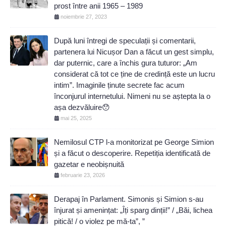
prost între anii 1965 – 1989
noiembrie 27, 2023
După luni întregi de speculații și comentarii,
partenera lui Nicușor Dan a făcut un gest simplu,
dar puternic, care a închis gura tuturor: „Am
considerat că tot ce ține de credință este un lucru
intim”. Imaginile ținute secrete fac acum
înconjurul internetului. Nimeni nu se aștepta la o
așa dezvăluire😯
mai 25, 2025
Nemilosul CTP l-a monitorizat pe George Simion
și a făcut o descoperire. Repetiția identificată de
gazetar e neobișnuită
februarie 23, 2026
Derapaj în Parlament. Simonis și Simion s-au
înjurat și amenințat: „Îți sparg dinții!” / „Băi, lichea
pitică! / o violez pe mă-ta”, ”