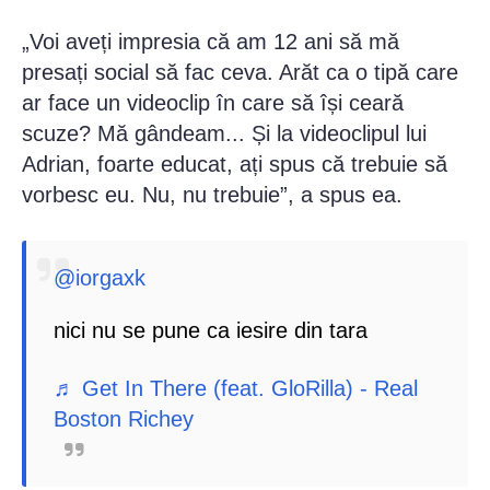
„Voi aveți impresia că am 12 ani să mă
presați social să fac ceva. Arăt ca o tipă care
ar face un videoclip în care să își ceară
scuze? Mă gândeam... Și la videoclipul lui
Adrian, foarte educat, ați spus că trebuie să
vorbesc eu. Nu, nu trebuie”, a spus ea.
@iorgaxk
nici nu se pune ca iesire din tara
♬ Get In There (feat. GloRilla) - Real
Boston Richey