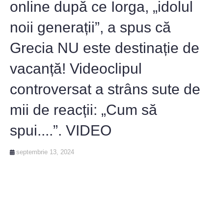
online după ce Iorga, „idolul
noii generații”, a spus că
Grecia NU este destinație de
vacanță! Videoclipul
controversat a strâns sute de
mii de reacții: „Cum să
spui....”. VIDEO
septembrie 13, 2024