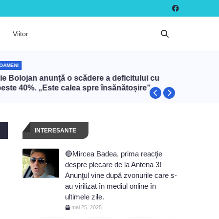
Viitor
OAMENI
OAMENI
lie Bolojan anunță o scădere a deficitului cu
Frații P
peste 40%. „Este calea spre însănătoșire”
cumpăra
euro. Ce
românes
INTERESANTE
🔴Mircea Badea, prima reacţie
despre plecare de la Antena 3!
Anunţul vine după zvonurile care s-
au virilizat în mediul online în
ultimele zile.
mai 25, 2025