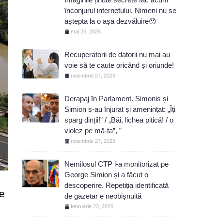
înconjurul internetului. Nimeni nu se
aștepta la o așa dezvăluire😯
mai 25, 2025
Recuperatorii de datorii nu mai au
voie să te caute oricând și oriunde!
noiembrie 27, 2023
Derapaj în Parlament. Simonis și
Simion s-au înjurat și amenințat: „Îți
sparg dinții!” / „Băi, lichea pitică! / o
violez pe mă-ta”, ”
noiembrie 27, 2023
Nemilosul CTP l-a monitorizat pe
George Simion și a făcut o
descoperire. Repetiția identificată
le
de gazetar e neobișnuită
februarie 23, 2026