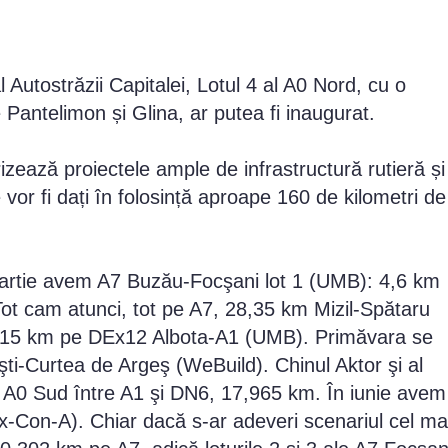
 Autostrăzii Capitalei, Lotul 4 al A0 Nord, cu o
le Pantelimon și Glina, ar putea fi inaugurat.
izează proiectele ample de infrastructură rutieră și
 vor fi dați în folosință aproape 160 de kilometri de
artie avem A7 Buzău-Focşani lot 1 (UMB): 4,6 km
Tot cam atunci, tot pe A7, 28,35 km Mizil-Spătaru
12,315 km pe DEx12 Albota-A1 (UMB). Primăvara se
şti-Curtea de Argeş (WeBuild). Chinul Aktor şi al
u A0 Sud între A1 şi DN6, 17,965 km. În iunie avem
x-Con-A). Chiar dacă s-ar adeveri scenariul cel ma