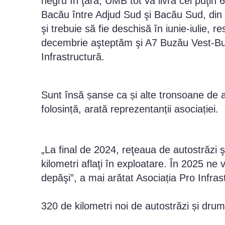
negru în ţară, UMB tot va livra cel puţin 
Bacău între Adjud Sud şi Bacău Sud, din
şi trebuie să fie deschisă în iunie-iulie, re
decembrie aşteptăm şi A7 Buzău Vest-Buz
Infrastructură.
Sunt însă șanse ca și alte tronsoane de a
folosință, arată reprezentanții asociației.
„La final de 2024, reţeaua de autostrăzi 
kilometri aflaţi în exploatare. În 2025 
depăşi”, a mai arătat Asociația Pro Infras
320 de kilometri noi de autostrăzi și dru