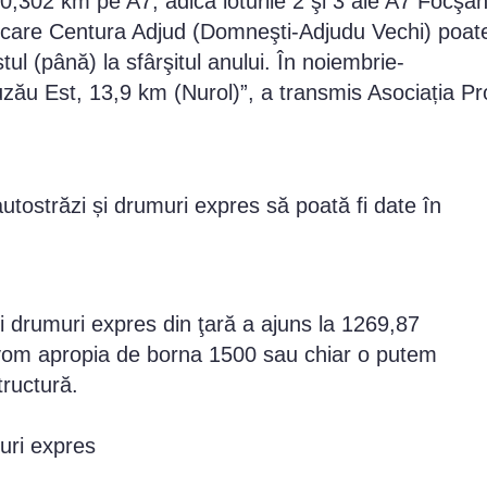
60,302 km pe A7, adică loturile 2 şi 3 ale A7 Focşan
 care Centura Adjud (Domneşti-Adjudu Vechi) poat
stul (până) la sfârşitul anului. În noiembrie-
ău Est, 13,9 km (Nurol)”, a transmis Asociația Pr
utostrăzi și drumuri expres să poată fi date în
şi drumuri expres din ţară a ajuns la 1269,87
ne vom apropia de borna 1500 sau chiar o putem
tructură.
muri expres