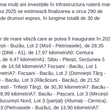
i mulți ani investițiile în infrastructura rutieră ma
lui 2025 se estimează finalizarea a circa 290 de
e de drumuri expres, în lungime totală de 30 de
r de mare viteză care ar putea fi inaugurate în 20
ti - Buzău, Lot 2 (Mizil - Pietroasele), de 28,35
3 (DN6 - A1), de 17,97 kilometriA0: Centura
de 4,47 kilometriA1: Sibiu - Pitești, Secțiunea 5
), de 14,58 kilometriA7 Focșani - Bacău, Lot 1
metriA7: Focșani - Bacău, Lot 2 (Domnești Târg -
i - Bacău, Lot 3 (Răcăciuni - Bacău), de 21,52
ști - Trifești Târg), de 30,30 kilometriA7: Bacău -
 18,99 kilometriA7: Bacău - Pașcani, Lot 3 (Mircești 
ucurești Nord, Lot 3 (parțial) (Afumați - Cernica),
 3 (Pietroasele - Buzău), de 13,90 kilometriA7: