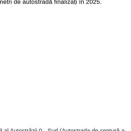
etri de autostradă finalizați în 2025.
3 al Autostrăzii 0 - Sud (Autostrada de centură a