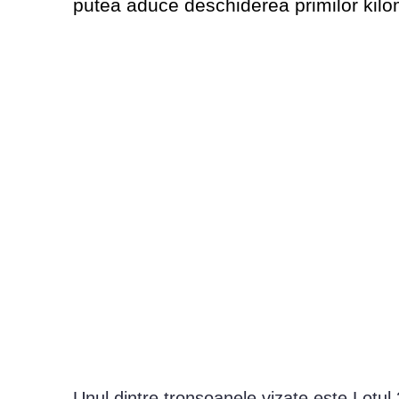
putea aduce deschiderea primilor kilom
Unul dintre tronsoanele vizate este Lotul 