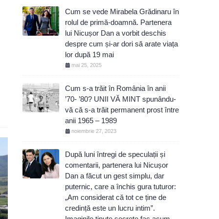
Cum se vede Mirabela Grădinaru în
rolul de primă-doamnă. Partenera
lui Nicușor Dan a vorbit deschis
despre cum și-ar dori să arate viața
lor după 19 mai
mai 25, 2025
Cum s-a trăit în România în anii
’70- ’80? UNII VĂ MINT spunându-
vă că s-a trăit permanent prost între
anii 1965 – 1989
noiembrie 27, 2023
După luni întregi de speculații și
comentarii, partenera lui Nicușor
Dan a făcut un gest simplu, dar
puternic, care a închis gura tuturor:
„Am considerat că tot ce ține de
credință este un lucru intim”.
Imaginile ținute secrete fac acum