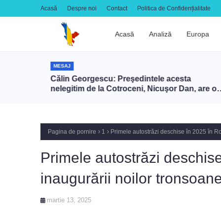
Acasă
Despre noi
Contact
Politica de Confidențialitate
Acasă
Analiză
Europa
MESAJ
700 de
Călin Georgescu: Preşedintele acesta
ost
nelegitim de la Cotroceni, Nicuşor Dan, are o
înţelegere cu Zelenski ca să târască NATO în
război cu Rusia prin intermediul României
Pagina de pornire
1
Primele autostrăzi deschise în 2025 în R
Primele autostrăzi deschis
inaugurării noilor tronsoan
martie 13, 2025