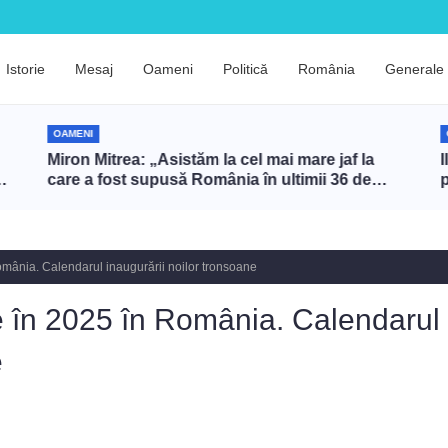
Istorie
Mesaj
Oameni
Politică
România
Generale
OAMENI
Miron Mitrea: „Asistăm la cel mai mare jaf la
I
care a fost supusă România în ultimii 36 de
ani”
omânia. Calendarul inaugurării noilor tronsoane
e în 2025 în România. Calendarul
e