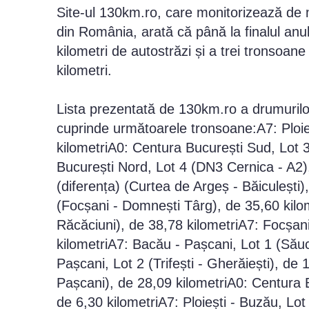
Site-ul 130km.ro, care monitorizează de ma
din România, arată că până la finalul anu
kilometri de autostrăzi și a trei tronsoan
kilometri.
Lista prezentată de 130km.ro a drumurilo
cuprinde următoarele tronsoane:A7: Ploieș
kilometriA0: Centura București Sud, Lot 
București Nord, Lot 4 (DN3 Cernica - A2), 
(diferența) (Curtea de Argeș - Băiculești
(Focșani - Domnești Târg), de 35,60 kilo
Răcăciuni), de 38,78 kilometriA7: Focșan
kilometriA7: Bacău - Pașcani, Lot 1 (Săuce
Pașcani, Lot 2 (Trifești - Gherăiești), de
Pașcani), de 28,09 kilometriA0: Centura B
de 6,30 kilometriA7: Ploiești - Buzău, Lot