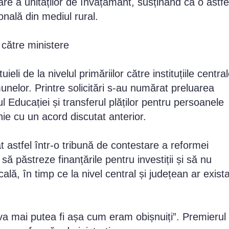
re a unităților de învățământ, susținând că o astfe
nală din mediul rural.
 către ministere
li de la nivelul primăriilor către instituțiile central
elor. Printre solicitări s-au numărat preluarea
ul Educației și transferul plăților pentru persoanele
linie cu un acord discutat anterior.
stfel într-o tribună de contestare a reformei
să păstreze finanțările pentru investiții și să nu
ală, în timp ce la nivel central și județean ar exista
va mai putea fi așa cum eram obișnuiți”. Premierul