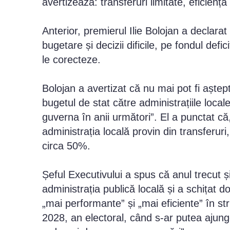
avertizează: transferuri limitate, eficienț
Anterior, premierul Ilie Bolojan a declar
bugetare și decizii dificile, pe fondul def
le corecteze.
Bolojan a avertizat că nu mai pot fi aștept
bugetul de stat către administrațiile locale
guverna în anii următori”. El a punctat că
administrația locală provin din transferu
circa 50%.
Șeful Executivului a spus că anul trecut ș
administrația publică locală și a schițat do
„mai performante” și „mai eficiente” în st
2028, an electoral, când s-ar putea ajun