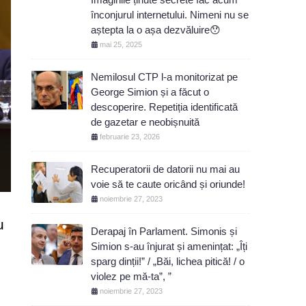
înconjurul internetului. Nimeni nu se
aștepta la o așa dezvăluire😯
mai 25, 2025
Nemilosul CTP l-a monitorizat pe
George Simion și a făcut o
descoperire. Repetiția identificată
de gazetar e neobișnuită
februarie 23, 2026
Recuperatorii de datorii nu mai au
voie să te caute oricând și oriunde!
noiembrie 27, 2023
u
Derapaj în Parlament. Simonis și
Simion s-au înjurat și amenințat: „Îți
sparg dinții!” / „Băi, lichea pitică! / o
violez pe mă-ta”, ”
noiembrie 27, 2023