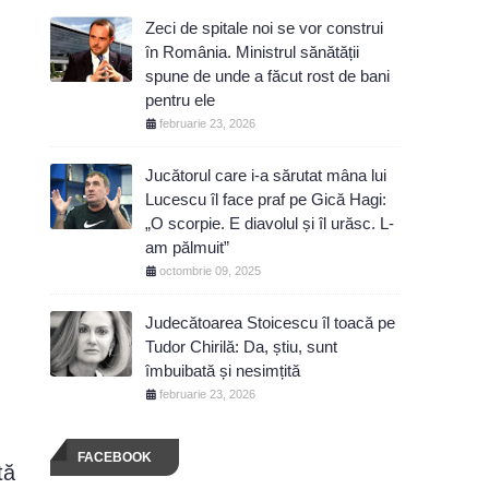
Zeci de spitale noi se vor construi
în România. Ministrul sănătății
spune de unde a făcut rost de bani
pentru ele
februarie 23, 2026
Jucătorul care i-a sărutat mâna lui
Lucescu îl face praf pe Gică Hagi:
„O scorpie. E diavolul și îl urăsc. L-
am pălmuit”
octombrie 09, 2025
Judecătoarea Stoicescu îl toacă pe
Tudor Chirilă: Da, știu, sunt
îmbuibată și nesimțită
februarie 23, 2026
FACEBOOK
tă