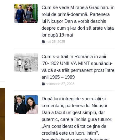
Cum se vede Mirabela Grădinaru în
rolul de primă-doamnă. Partenera
lui Nicușor Dan a vorbit deschis
despre cum și-ar dori să arate viața
lor după 19 mai
mai 25, 2025
Cum s-a trăit în România în anii
’70- ’80? UNII VĂ MINT spunându-
vă că s-a trăit permanent prost între
anii 1965 – 1989
noiembrie 27, 2023
După luni întregi de speculații și
comentarii, partenera lui Nicușor
Dan a făcut un gest simplu, dar
puternic, care a închis gura tuturor:
„Am considerat că tot ce ține de
credință este un lucru intim”.
Imaginile ținute secrete fac acum