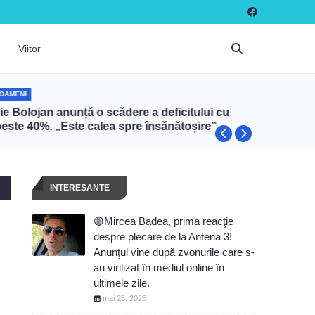
Viitor
OAMENI
OAMENI
lie Bolojan anunță o scădere a deficitului cu
Frații P
peste 40%. „Este calea spre însănătoșire”
cumpăra
euro. Ce
românes
INTERESANTE
🔴Mircea Badea, prima reacţie
despre plecare de la Antena 3!
Anunţul vine după zvonurile care s-
au virilizat în mediul online în
ultimele zile.
mai 25, 2025