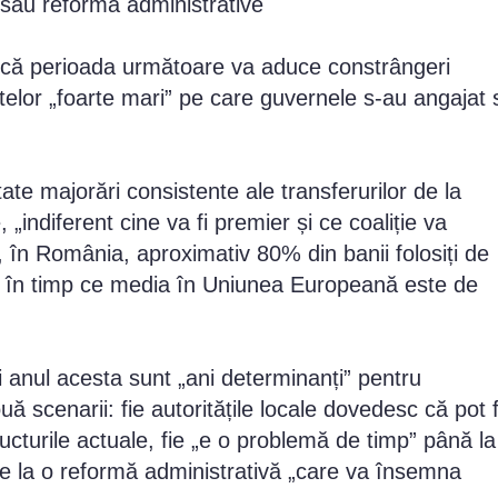
ă sau reformă administrative
at că perioada următoare va aduce constrângeri
icitelor „foarte mari” pe care guvernele s-au angajat 
ate majorări consistente ale transferurilor de la
, „indiferent cine va fi premier și ce coaliție va
, în România, aproximativ 80% din banii folosiți de
ri, în timp ce media în Uniunea Europeană este de
i anul acesta sunt „ani determinanți” pentru
uă scenarii: fie autoritățile locale dovedesc că pot f
ructurile actuale, fie „e o problemă de timp” până la
ge la o reformă administrativă „care va însemna