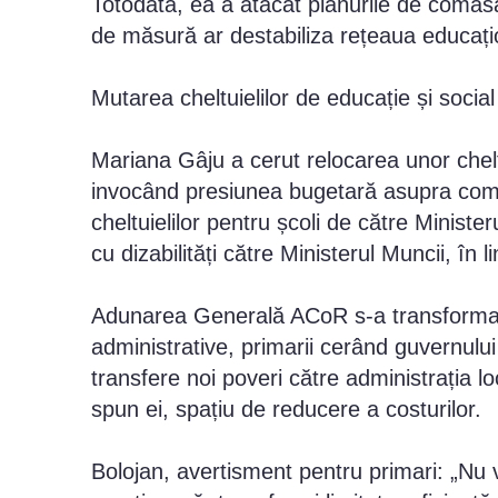
Totodată, ea a atacat planurile de comasa
de măsură ar destabiliza rețeaua educațio
Mutarea cheltuielilor de educație și social
Mariana Gâju a cerut relocarea unor cheltuie
invocând presiunea bugetară asupra comun
cheltuielilor pentru școli de către Minister
cu dizabilități către Ministerul Muncii, în 
Adunarea Generală ACoR s-a transformat a
administrative, primarii cerând guvernului 
transfere noi poveri către administrația loc
spun ei, spațiu de reducere a costurilor.
Bolojan, avertisment pentru primari: „Nu 