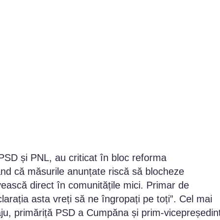
SD și PNL, au criticat în bloc reforma
ând că măsurile anunțate riscă să blocheze
ovească direct în comunitățile mici. Primar de
rația asta vreți să ne îngropați pe toți”. Cel mai
âju, primăriță PSD a Cumpăna și prim-vicepreședin