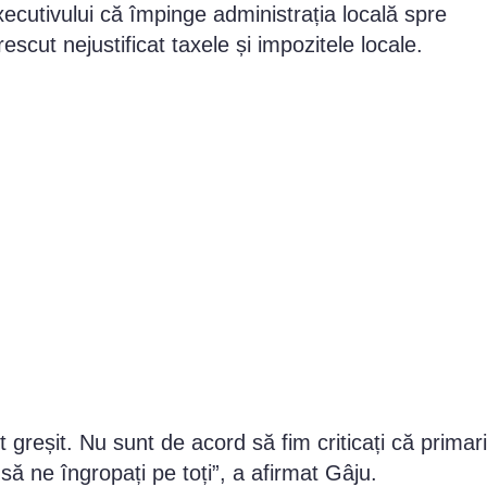
utivului că împinge administrația locală spre
rescut nejustificat taxele și impozitele locale.
 greșit. Nu sunt de acord să fim criticați că primari
 să ne îngropați pe toți”, a afirmat Gâju.