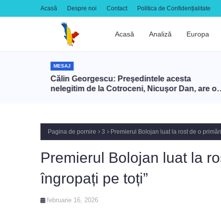
Acasă
Despre noi
Contact
Politica de Confidențialitate
Acasă
Analiză
Europa
MESAJ
700 de
Călin Georgescu: Preşedintele acesta
ost
nelegitim de la Cotroceni, Nicuşor Dan, are o
înţelegere cu Zelenski ca să târască NATO în
război cu Rusia prin intermediul României
Pagina de pornire
3
Premierul Bolojan luat la rost de o primăr
Premierul Bolojan luat la r
îngropați pe toți”
februarie 16, 2026