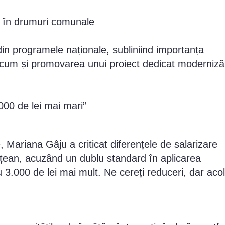
ții în drumuri comunale
din programele naționale, subliniind importanța
ecum și promovarea unui proiect dedicat modernizăr
.000 de lei mai mari”
 Mariana Gâju a criticat diferențele de salarizare
dețean, acuzând un dublu standard în aplicarea
u 3.000 de lei mai mult. Ne cereți reduceri, dar aco