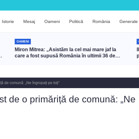
Istorie
Mesaj
Oameni
Politică
România
Generale
OAMENI
Miron Mitrea: „Asistăm la cel mai mare jaf la
I
care a fost supusă România în ultimii 36 de
ani”
iță de comună: „Ne îngropați pe toți”
ost de o primăriță de comună: „Ne