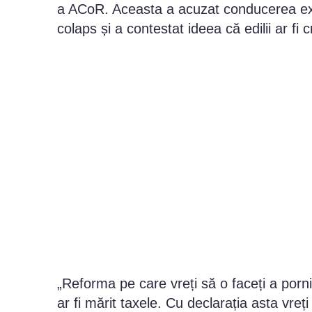
a ACoR. Aceasta a acuzat conducerea exec
colaps și a contestat ideea că edilii ar fi c
„Reforma pe care vreți să o faceți a pornit
ar fi mărit taxele. Cu declarația asta vreți