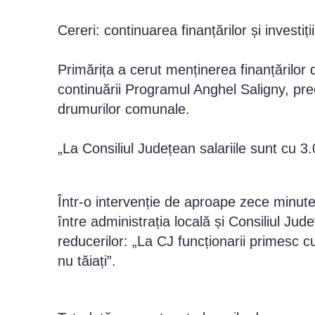
Cereri: continuarea finanțărilor și investi
Primărița a cerut menținerea finanțărilor 
continuării Programul Anghel Saligny, pr
drumurilor comunale.
„La Consiliul Județean salariile sunt cu 3
Într-o intervenție de aproape zece minute,
între administrația locală și Consiliul Ju
reducerilor: „La CJ funcționarii primesc c
nu tăiați”.