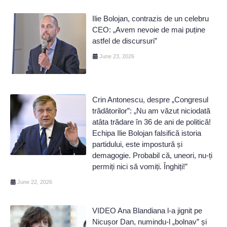
Ilie Bolojan, contrazis de un celebru
CEO: „Avem nevoie de mai puține
astfel de discursuri”
June 23, 2026
Crin Antonescu, despre „Congresul
trădătorilor”: „Nu am văzut niciodată
atâta trădare în 36 de ani de politică!
Echipa Ilie Bolojan falsifică istoria
partidului, este impostură și
demagogie. Probabil că, uneori, nu-ți
permiți nici să vomiți. Înghiți!”
June 22, 2026
VIDEO Ana Blandiana l-a jignit pe
Nicușor Dan, numindu-l „bolnav” și