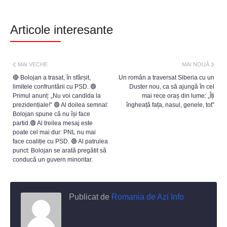
Articole interesante
MAI VECHE
MAI NOUĂ
🔴 Bolojan a trasat, în sfârșit,
Un român a traversat Siberia cu un
limitele confruntării cu PSD. 🟢
Duster nou, ca să ajungă în cel
Primul anunț: „Nu voi candida la
mai rece oraș din lume: „Îți
prezidențiale!” 🟢 Al doilea semnal:
îngheață fața, nasul, genele, tot”
Bolojan spune că nu își face
partid.🟢 Al treilea mesaj este
poate cel mai dur: PNL nu mai
face coaliție cu PSD. 🟢 Al patrulea
punct: Bolojan se arată pregătit să
conducă un guvern minoritar.
Publicat de
Romania de Azi Info