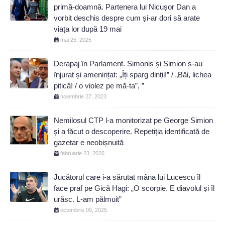
primă-doamnă. Partenera lui Nicușor Dan a
vorbit deschis despre cum și-ar dori să arate
viața lor după 19 mai
mai 25, 2025
Derapaj în Parlament. Simonis și Simion s-au
înjurat și amenințat: „Îți sparg dinții!” / „Băi, lichea
pitică! / o violez pe mă-ta”, ”
noiembrie 27, 2023
Nemilosul CTP l-a monitorizat pe George Simion
și a făcut o descoperire. Repetiția identificată de
gazetar e neobișnuită
februarie 23, 2026
Jucătorul care i-a sărutat mâna lui Lucescu îl
face praf pe Gică Hagi: „O scorpie. E diavolul și îl
urăsc. L-am pălmuit”
octombrie 09, 2025