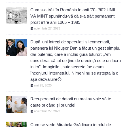
Cum s-a trăit în România în anii ’70- ’80? UNII
VĂ MINT spunându-vă că s-a trăit permanent
prost între anii 1965 – 1989
noiembrie 27, 2023
După luni întregi de speculații și comentarii,
partenera lui Nicușor Dan a făcut un gest simplu,
dar puternic, care a închis gura tuturor: „Am
considerat că tot ce ține de credință este un lucru
intim”. Imaginile ținute secrete fac acum
înconjurul internetului. Nimeni nu se aștepta la o
așa dezvăluire😯
mai 25, 2025
Recuperatorii de datorii nu mai au voie să te
caute oricând și oriunde!
noiembrie 27, 2023
Cum se vede Mirabela Grădinaru în rolul de