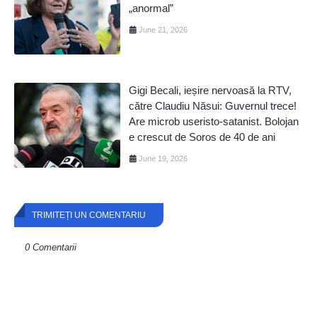
„anormal”
June 21, 2026
Gigi Becali, ieșire nervoasă la RTV,
către Claudiu Năsui: Guvernul trece!
Are microb useristo-satanist. Bolojan
e crescut de Soros de 40 de ani
June 19, 2026
TRIMITEȚI UN COMENTARIU
0 Comentarii