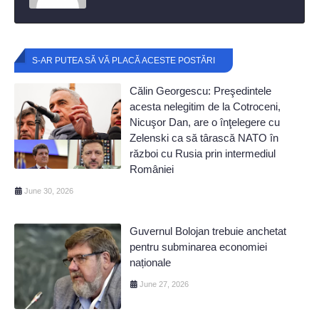
S-AR PUTEA SĂ VĂ PLACĂ ACESTE POSTĂRI
Călin Georgescu: Preşedintele
acesta nelegitim de la Cotroceni,
Nicuşor Dan, are o înţelegere cu
Zelenski ca să târască NATO în
război cu Rusia prin intermediul
României
June 30, 2026
Guvernul Bolojan trebuie anchetat
pentru subminarea economiei
naționale
June 27, 2026