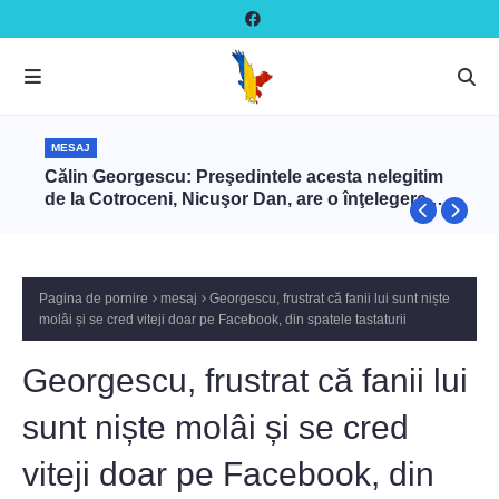
MESAJ
Călin Georgescu: Preşedintele acesta nelegitim
de la Cotroceni, Nicuşor Dan, are o înţelegere cu
Zelenski ca să târască NATO în război cu Rusia
prin intermediul României
Pagina de pornire
mesaj
Georgescu, frustrat că fanii lui sunt niște
molâi și se cred viteji doar pe Facebook, din spatele tastaturii
Georgescu, frustrat că fanii lui
sunt niște molâi și se cred
viteji doar pe Facebook, din