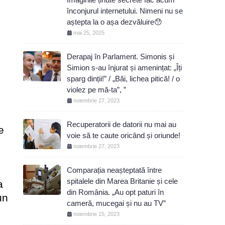
înconjurul internetului. Nimeni nu se
aștepta la o așa dezvăluire😯
mai 25, 2025
Derapaj în Parlament. Simonis și
Simion s-au înjurat și amenințat: „Îți
sparg dinții!” / „Băi, lichea pitică! / o
violez pe mă-ta”, ”
noiembrie 27, 2023
Recuperatorii de datorii nu mai au
e
voie să te caute oricând și oriunde!
i
noiembrie 27, 2023
Comparația neașteptată între
spitalele din Marea Britanie și cele
a
din România. „Au opt paturi în
un
cameră, mucegai și nu au TV”
noiembrie 15, 2023