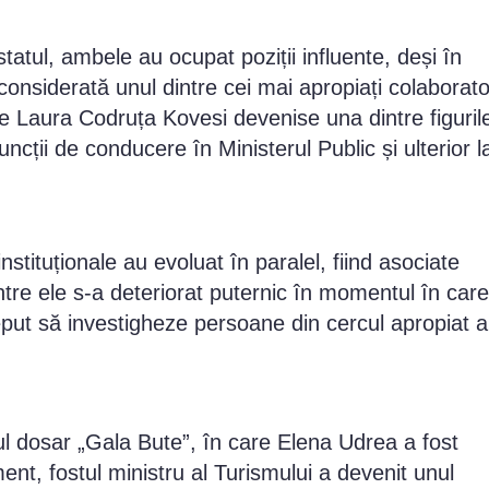
atul, ambele au ocupat poziții influente, deși în
onsiderată unul dintre cei mai apropiați colaborato
 ce Laura Codruța Kovesi devenise una dintre figuril
uncții de conducere în Ministerul Public și ulterior l
instituționale au evoluat în paralel, fiind asociate
intre ele s-a deteriorat puternic în momentul în care
put să investigheze persoane din cercul apropiat a
ul dosar „Gala Bute”, în care Elena Udrea a fost
t, fostul ministru al Turismului a devenit unul