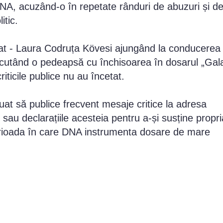
e DNA, acuzând-o în repetate rânduri de abuzuri și d
itic.
rat - Laura Codruța Kövesi ajungând la conducerea
cutând o pedeapsă cu închisoarea în dosarul „Gal
riticile publice nu au încetat.
uat să publice frecvent mesaje critice la adresa
e sau declarațiile acesteia pentru a-și susține propri
erioada în care DNA instrumenta dosare de mare