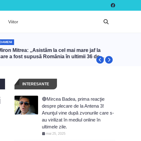
Viitor
OAMENI
OAMENI
iron Mitrea: „Asistăm la cel mai mare jaf la
Ilie Bol
care a fost supusă România în ultimii 36 de
peste 40
ani”
INTERESANTE
i
🔴Mircea Badea, prima reacţie
despre plecare de la Antena 3!
Anunţul vine după zvonurile care s-
au virilizat în mediul online în
ultimele zile.
mai 25, 2025