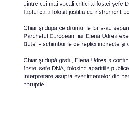
dintre cei mai vocali critici ai fostei șef
faptul că a folosit justiția ca instrument pol
Chiar și după ce drumurile lor s-au sepa
Parchetul European, iar Elena Udrea exe
Bute” - schimburile de replici indirecte și c
Chiar şi după gratii, Elena Udrea a contin
fostei șefe DNA, folosind aparițiile public
interpretare asupra evenimentelor din p
corupție.