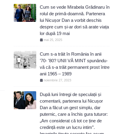
Cum se vede Mirabela Grădinaru în
rolul de primă-doamnă. Partenera
lui Nicușor Dan a vorbit deschis
despre cum și-ar dori să arate viața
lor după 19 mai
mai 25, 2025
Cum s-a trăit în România în anii
’70- ’80? UNII VĂ MINT spunându-
vă că s-a trăit permanent prost între
anii 1965 – 1989
noiembrie 27, 2023
După luni întregi de speculații și
comentarii, partenera lui Nicușor
Dan a făcut un gest simplu, dar
puternic, care a închis gura tuturor:
„Am considerat că tot ce ține de
credință este un lucru intim”.
Imaginile ținute secrete fac acum