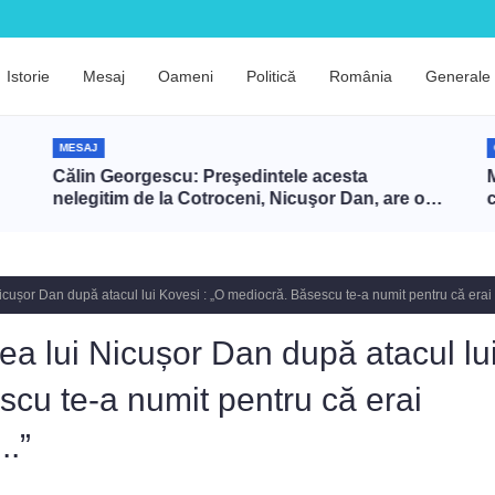
Istorie
Mesaj
Oameni
Politică
România
Generale
MESAJ
Călin Georgescu: Preşedintele acesta
M
nelegitim de la Cotroceni, Nicuşor Dan, are o
înţelegere cu Zelenski ca să târască NATO în
război cu Rusia prin intermediul României
icușor Dan după atacul lui Kovesi : „O mediocră. Băsescu te-a numit pentru că erai
ea lui Nicușor Dan după atacul lu
scu te-a numit pentru că erai
..”