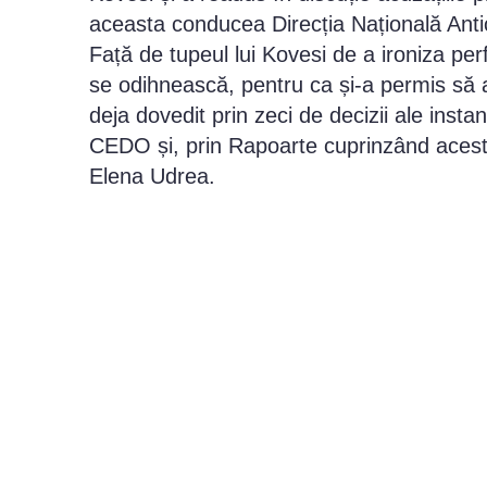
aceasta conducea Direcția Națională Antic
Față de tupeul lui Kovesi de a ironiza per
se odihnească, pentru ca și-a permis să a
deja dovedit prin zeci de decizii ale inst
CEDO și, prin Rapoarte cuprinzând aceste a
Elena Udrea.