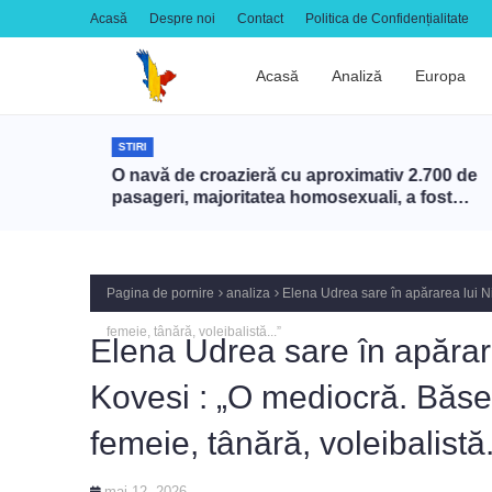
Acasă
Despre noi
Contact
Politica de Confidențialitate
Acasă
Analiză
Europa
STIRI
un gest
O navă de croazieră cu aproximativ 2.700 de
pasageri, majoritatea homosexuali, a fost
interzisă în Turcia
Pagina de pornire
analiza
Elena Udrea sare în apărarea lui N
femeie, tânără, voleibalistă...”
Elena Udrea sare în apărar
Kovesi : „O mediocră. Băse
femeie, tânără, voleibalistă.
mai 12, 2026