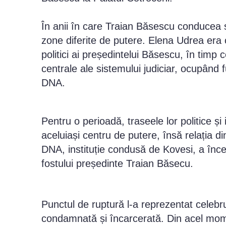
În anii în care Traian Băsescu conducea st
zone diferite de putere. Elena Udrea era c
politici ai președintelui Băsescu, în timp
centrale ale sistemului judiciar, ocupând f
DNA.
Pentru o perioadă, traseele lor politice și 
aceluiași centru de putere, însă relația d
DNA, instituție condusă de Kovesi, a înce
fostului președinte Traian Băsecu.
Punctul de ruptură l-a reprezentat celebr
condamnată și încarcerată. Din acel momen