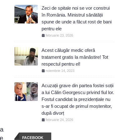
Zeci de spitale noi se vor construi
în România. Ministrul sănătății
spune de unde a făcut rost de bani
pentru ele
februarie 23, 2026
Acest călugăr medic oferă
tratament gratis la mânăstire! Tot
respectul pentru el!
noiembrie 14, 2023
Acuzații grave din partea fostei soții
a lui Călin Georgescu privind fiul lor.
Fostul candidat la prezidențiale nu
s-ar fi ocupat de primul moștenitor,
după divorț
februarie 24, 2026
ța
re
FACEBOOK