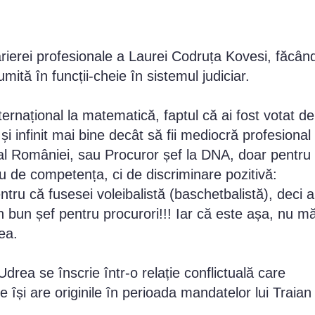
arierei profesionale a Laurei Codruța Kovesi, făcân
mită în funcții-cheie în sistemul judiciar.
nternațional la matematică, faptul că ai fost votat de
 infinit mai bine decât să fii mediocră profesional 
 al României, sau Procuror șef la DNA, doar pentru
nu de competența, ci de discriminare pozitivă:
tru că fusesei voleibalistă (baschetbalistă), deci a
un bun șef pentru procurori!!! Iar că este așa, nu m
ea.
drea se înscrie într-o relație conflictuală care
își are originile în perioada mandatelor lui Traian