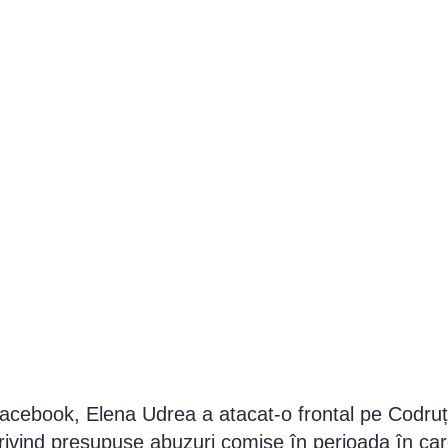
 Facebook, Elena Udrea a atacat-o frontal pe Codru
 privind presupuse abuzuri comise în perioada în ca