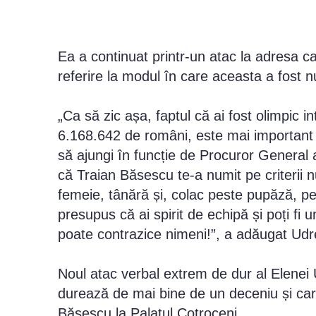
Ea a continuat printr-un atac la adresa c
referire la modul în care aceasta a fost nu
„Ca să zic așa, faptul că ai fost olimpic i
6.168.642 de români, este mai important și
să ajungi în funcție de Procuror General
că Traian Băsescu te-a numit pe criterii 
femeie, tânără și, colac peste pupăză, pen
presupus că ai spirit de echipă și poți fi 
poate contrazice nimeni!”, a adăugat Udr
Noul atac verbal extrem de dur al Elenei U
durează de mai bine de un deceniu și care 
Băsescu la Palatul Cotroceni.