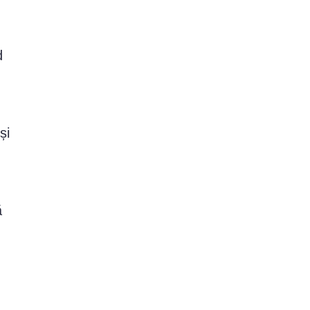
d
și
ă