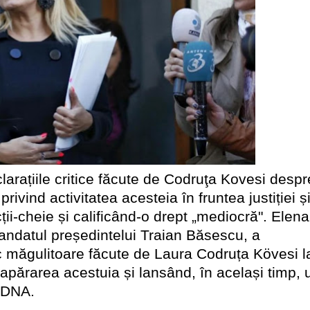
arațiile critice făcute de Codruţa Kovesi despr
ivind activitatea acesteia în fruntea justiției ș
ii-cheie și calificând-o drept „mediocră". Elena
mandatul președintelui Traian Băsescu, a
oc măgulitoare făcute de Laura Codruța Kövesi l
 apărarea acestuia și lansând, în același timp, 
a DNA.