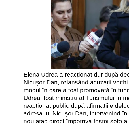
Elena Udrea a reacționat dur după decl
Nicușor Dan, relansând acuzații vechi pr
modul în care a fost promovată în funcț
Udrea, fost ministru al Turismului în 
reacționat public după afirmațiile del
adresa lui Nicușor Dan, intervenind în
nou atac direct împotriva fostei șefe 