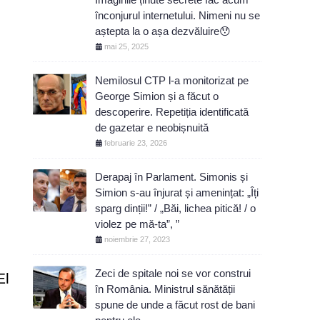
înconjurul internetului. Nimeni nu se
aștepta la o așa dezvăluire😯
mai 25, 2025
Nemilosul CTP l-a monitorizat pe
George Simion și a făcut o
descoperire. Repetiția identificată
de gazetar e neobișnuită
februarie 23, 2026
Derapaj în Parlament. Simonis și
Simion s-au înjurat și amenințat: „Îți
sparg dinții!” / „Băi, lichea pitică! / o
violez pe mă-ta”, ”
noiembrie 27, 2023
Zeci de spitale noi se vor construi
El
în România. Ministrul sănătății
spune de unde a făcut rost de bani