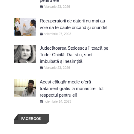
pentru ele
februarie 23, 2026
Recuperatorii de datorii nu mai au
voie să te caute oricând și oriunde!
noiembrie 27, 2023
Judecătoarea Stoicescu îl toacă pe
Tudor Chirilă: Da, știu, sunt
îmbuibată și nesimțită
februarie 23, 2026
Acest călugăr medic oferă
tratament gratis la mânăstire! Tot
respectul pentru el!
noiembrie 14, 2023
FACEBOOK