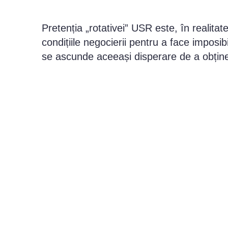
Pretenția „rotativei” USR este, în realit
condițiile negocierii pentru a face imposibi
se ascunde aceeași disperare de a obține f