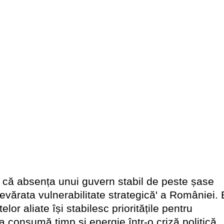
 că absența unui guvern stabil de peste șase
evărata vulnerabilitate strategică' a României. 
elor aliate își stabilesc prioritățile pentru
onsumă timp și energie într-o criză politică