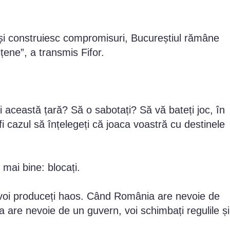
ile și construiesc compromisuri, Bucureștiul rămâne
ițene”, a transmis Fifor.
ți această țară? Să o sabotați? Să vă bateți joc, în
i cazul să înțelegeți că joaca voastră cu destinele
 mai bine: blocați.
 voi produceți haos. Când România are nevoie de
a are nevoie de un guvern, voi schimbați regulile și