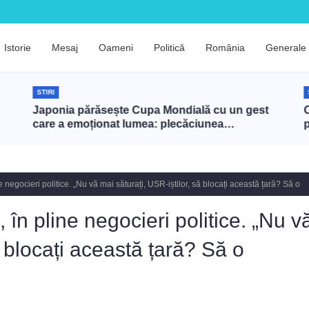
Istorie
Mesaj
Oameni
Politică
România
Generale
STIRI
Japonia părăsește Cupa Mondială cu un gest
care a emoționat lumea: plecăciunea
„saikeirei” și semnificația ei profundă
i
negocieri politice. „Nu vă mai săturați, USR-iștilor, să blocați această țară? Să o
n pline negocieri politice. „Nu v
ă blocați această țară? Să o