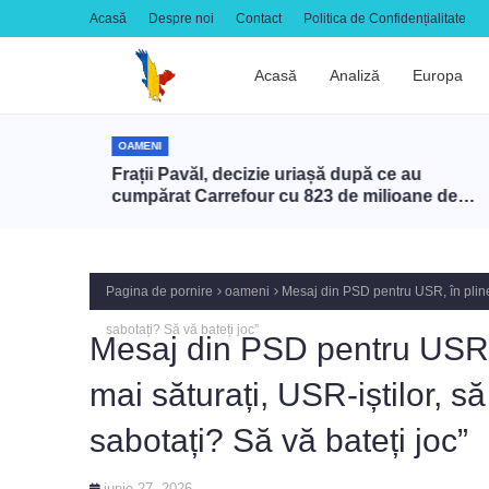
Acasă
Despre noi
Contact
Politica de Confidențialitate
Acasă
Analiză
Europa
OAMENI
lui cu
Frații Pavăl, decizie uriașă după ce au
ire”
cumpărat Carrefour cu 823 de milioane de
euro. Cei mai bogați patroni din fotbalul
românesc schimbă totul
Pagina de pornire
oameni
Mesaj din PSD pentru USR, în pline 
sabotați? Să vă bateți joc”
Mesaj din PSD pentru USR, î
mai săturați, USR-iștilor, s
sabotați? Să vă bateți joc”
iunie 27, 2026