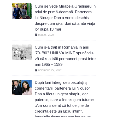
Cum se vede Mirabela Grădinaru în
rolul de primă-doamnă. Partenera
lui Nicușor Dan a vorbit deschis
despre cum și-ar dori să arate viața
lor după 19 mai
mai 25, 2025
Cum s-a trăit în România în anii
’70- ’80? UNII VĂ MINT spunându-
vă că s-a trăit permanent prost între
anii 1965 – 1989
noiembrie 27, 2023
După luni întregi de speculații și
comentarii, partenera lui Nicușor
Dan a făcut un gest simplu, dar
puternic, care a închis gura tuturor:
„Am considerat că tot ce ține de
credință este un lucru intim”.
Imaginile ținute secrete fac acum