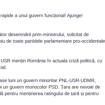
rapide a unui guvern funcțional! Ajunge!
or desemnării prim-ministrului, solicitat de
piu de toate partidele parlamentare pro-occidentale
ale USR mențin România în actuala criză politică, cu
ial.
șase luni un guvern minoritar PNL-USR-UDMR,
oi un guvern monocolor PSD. Țara are nevoie de
ală pentru menținerea ratingului de țară și pentru