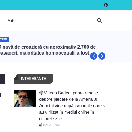
Viitor
STIRI
MESAJ
O navă de croazieră cu aproximativ 2.700 de
Călin G
pasageri, majoritatea homosexuali, a fost
nelegiti
nterzisă în Turcia
înţelege
război c
INTERESANTE
ă
🔴Mircea Badea, prima reacţie
despre plecare de la Antena 3!
Anunţul vine după zvonurile care s-
au virilizat în mediul online în
ultimele zile.
mai 25, 2025