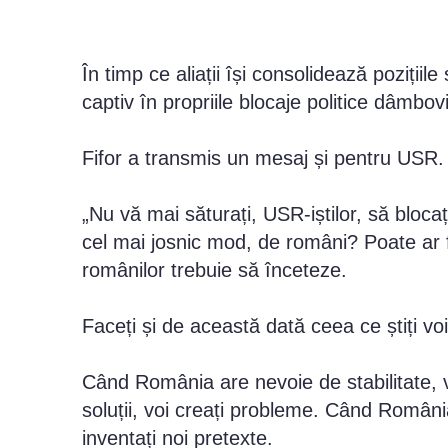
În timp ce aliații își consolidează poziți
captiv în propriile blocaje politice dâmbov
Fifor a transmis un mesaj și pentru USR.
„Nu vă mai săturați, USR-iștilor, să bloca
cel mai josnic mod, de români? Poate ar f
românilor trebuie să înceteze.
Faceți și de această dată ceea ce știți voi
Când România are nevoie de stabilitate,
soluții, voi creați probleme. Când Români
inventați noi pretexte.