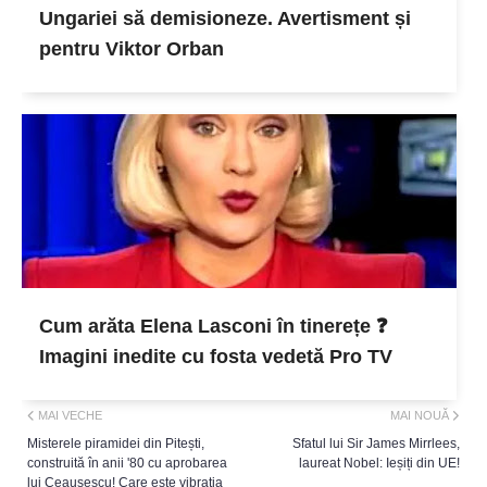
Ungariei să demisioneze. Avertisment și
pentru Viktor Orban
Cum arăta Elena Lasconi în tinerețe ❓
Imagini inedite cu fosta vedetă Pro TV
MAI VECHE
MAI NOUĂ
Misterele piramidei din Pitești,
Sfatul lui Sir James Mirrlees,
construită în anii '80 cu aprobarea
laureat Nobel: Ieșiți din UE!
lui Ceaușescu! Care este vibrația