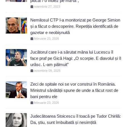
pitică! / o violez pe mă-ta”, ”
noiembrie 27, 2023
Nemilosul CTP l-a monitorizat pe George Simion
și a făcut o descoperire. Repetiția identificată de
gazetar e neobișnuită
februarie 23, 2026
Jucătorul care i-a sărutat mâna lui Lucescu îl
face praf pe Gică Hagi: „O scorpie. E diavolul și îl
urăsc. L-am pălmuit”
octombrie 09, 2025
Zeci de spitale noi se vor construi în România.
Ministrul sănătății spune de unde a făcut rost de
bani pentru ele
februarie 23, 2026
Judecătoarea Stoicescu îl toacă pe Tudor Chirilă:
Da, știu, sunt îmbuibată și nesimțită