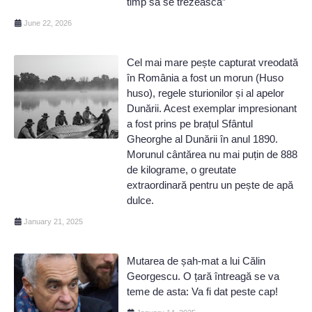
timp să se trezească”
June 22, 2026
Cel mai mare pește capturat vreodată
în România a fost un morun (Huso
huso), regele sturionilor și al apelor
Dunării. Acest exemplar impresionant
a fost prins pe brațul Sfântul
Gheorghe al Dunării în anul 1890.
Morunul cântărea nu mai puțin de 888
de kilograme, o greutate
extraordinară pentru un pește de apă
dulce.
January 21, 2025
Mutarea de șah-mat a lui Călin
Georgescu. O țară întreagă se va
teme de asta: Va fi dat peste cap!