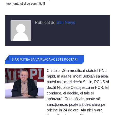
momentului și ce semnifică!
Publicat de
Stiri News
S-AR PUTEA SĂ VĂ PLACĂ ACESTE POSTĂRI
Cristoiu: „S-a modificat statutul PNL
rapid, în așa fel încât Bolojan să aibă
puteri mai mari decât Stalin, PCUS și
decât Nicolae Ceaușescu în PCR. El
conduce, el decide, el taie și
spânzură. Cum să zic, poate să
sancționeze, poate să dea afară pe
oricine în 24 de ore. Ăla nici n-are