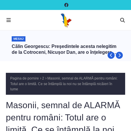
MESAJ
Călin Georgescu: Preşedintele acesta nelegitim
de la Cotroceni, Nicuşor Dan, are o înţelegere cu
Zelenski ca să târască NATO în război cu Rusia
prin intermediul României
Pagina de pornire
2
Masonii, semnal de ALARMĂ pentru români:
Totul are o limită. Ce se întâmplă la noi nu se întâmplă nicăieri în
lume
Masonii, semnal de ALARMĂ
pentru români: Totul are o
limită. Ce se întâmplă la noi