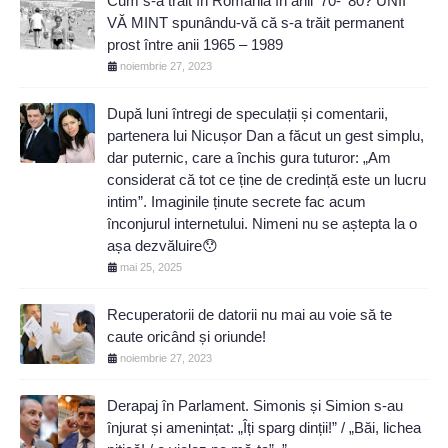
Cum s-a trăit în România în anii ’70- ’80? UNII
VĂ MINT spunându-vă că s-a trăit permanent
prost între anii 1965 – 1989
noiembrie 27, 2023
După luni întregi de speculații și comentarii,
partenera lui Nicușor Dan a făcut un gest simplu,
dar puternic, care a închis gura tuturor: „Am
considerat că tot ce ține de credință este un lucru
intim”. Imaginile ținute secrete fac acum
înconjurul internetului. Nimeni nu se aștepta la o
așa dezvăluire😯
mai 25, 2025
Recuperatorii de datorii nu mai au voie să te
caute oricând și oriunde!
noiembrie 27, 2023
Derapaj în Parlament. Simonis și Simion s-au
înjurat și amenințat: „Îți sparg dinții!” / „Băi, lichea