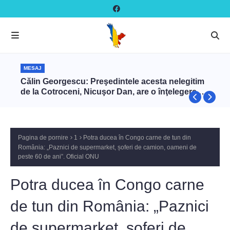
MESAJ
Călin Georgescu: Preşedintele acesta nelegitim
de la Cotroceni, Nicuşor Dan, are o înţelegere cu
Zelenski ca să târască NATO în război cu Rusia
prin intermediul României
Pagina de pornire
1
Potra ducea în Congo carne de tun din
România: „Paznici de supermarket, șoferi de camion, oameni de
peste 60 de ani”. Oficial ONU
Potra ducea în Congo carne
de tun din România: „Paznici
de supermarket, șoferi de