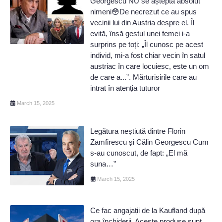
Georgescu NU se aștepta absolut
nimeni😳De necrezut ce au spus
vecinii lui din Austria despre el. Îl
evită, însă gestul unei femei i-a
surprins pe toți: „Îl cunosc pe acest
individ, mi-a fost chiar vecin în satul
austriac în care locuiesc, este un om
de care a...”. Mărturisirile care au
intrat în atenția tuturor
March 15, 2025
Legătura neștiută dintre Florin
Zamfirescu și Călin Georgescu Cum
s-au cunoscut, de fapt: „El mă
suna…”
March 15, 2025
Ce fac angajații de la Kaufland după
ora închiderii. Aceste produse sunt