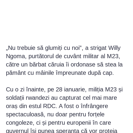
„Nu trebuie să glumiți cu noi”, a strigat Willy
Ngoma, purtătorul de cuvânt militar al M23,
către un bărbat căruia îi ordonase să stea la
pământ cu mâinile împreunate după cap.
Cu o zi înainte, pe 28 ianuarie, miliția M23 și
soldații rwandezi au capturat cel mai mare
oraș din estul RDC. A fost o înfrângere
spectaculoasă, nu doar pentru forțele
congoleze, ci și pentru europenii în care
guvernul își punea speranța că vor proteja