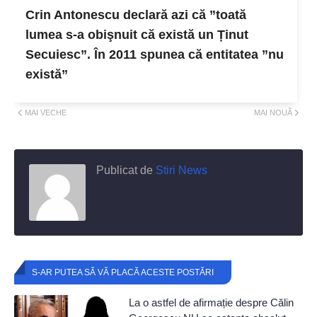
Crin Antonescu declară azi că ”toată
lumea s-a obişnuit că există un Ținut
Secuiesc”. În 2011 spunea că entitatea ”nu
există”
MAI VECHE
MAI NOUĂ
Publicat de
Stiri News
S-AR PUTEA SĂ VĂ PLACĂ ACESTE POSTĂRI
La o astfel de afirmație despre Călin