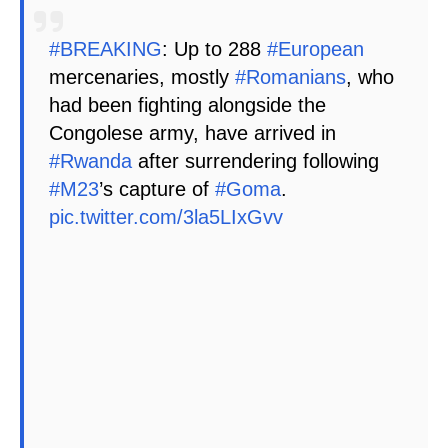
#BREAKING
: Up to 288
#European
mercenaries, mostly
#Romanians
, who
had been fighting alongside the
Congolese army, have arrived in
#Rwanda
after surrendering following
#M23
’s capture of
#Goma
.
pic.twitter.com/3la5LIxGvv