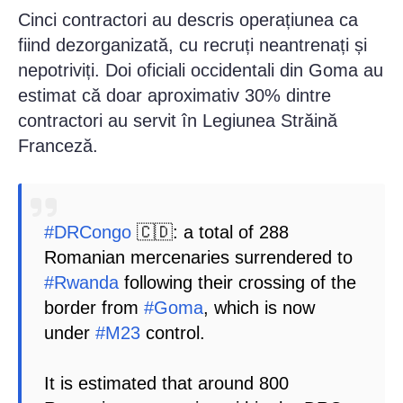
Cinci contractori au descris operațiunea ca
fiind dezorganizată, cu recruți neantrenați și
nepotriviți. Doi oficiali occidentali din Goma au
estimat că doar aproximativ 30% dintre
contractori au servit în Legiunea Străină
Franceză.
#DRCongo
🇨🇩: a total of 288
Romanian mercenaries surrendered to
#Rwanda
following their crossing of the
border from
#Goma
, which is now
under
#M23
control.
It is estimated that around 800