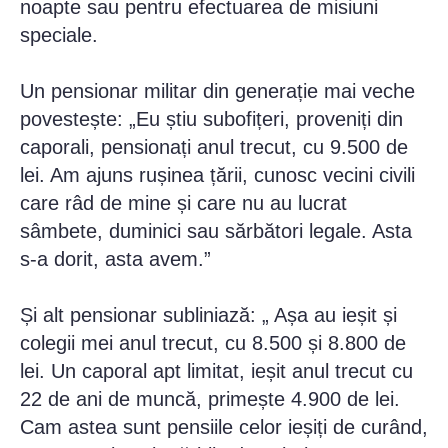
noapte sau pentru efectuarea de misiuni
speciale.
Un pensionar militar din generație mai veche
povestește: „Eu știu subofițeri, proveniți din
caporali, pensionați anul trecut, cu 9.500 de
lei. Am ajuns rușinea țării, cunosc vecini civili
care râd de mine și care nu au lucrat
sâmbete, duminici sau sărbători legale. Asta
s-a dorit, asta avem.”
Și alt pensionar subliniază: „ Așa au ieșit și
colegii mei anul trecut, cu 8.500 și 8.800 de
lei. Un caporal apt limitat, ieșit anul trecut cu
22 de ani de muncă, primește 4.900 de lei.
Cam astea sunt pensiile celor ieșiți de curând,