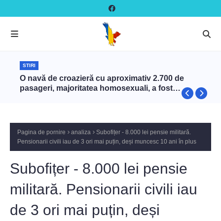
STIRI
O navă de croazieră cu aproximativ 2.700 de
pasageri, majoritatea homosexuali, a fost
interzisă în Turcia
Pagina de pornire
analiza
Subofițer - 8.000 lei pensie militară.
Pensionarii civili iau de 3 ori mai puțin, deși muncesc 10 ani în plus
Subofițer - 8.000 lei pensie
militară. Pensionarii civili iau
de 3 ori mai puțin, deși