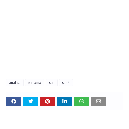
analiza
romania
stiri
stiri4