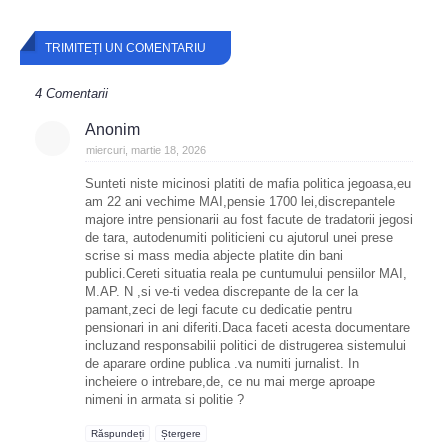
TRIMITEȚI UN COMENTARIU
4 Comentarii
Anonim
miercuri, martie 18, 2026
Sunteti niste micinosi platiti de mafia politica jegoasa,eu
am 22 ani vechime MAI,pensie 1700 lei,discrepantele
majore intre pensionarii au fost facute de tradatorii jegosi
de tara, autodenumiti politicieni cu ajutorul unei prese
scrise si mass media abjecte platite din bani
publici.Cereti situatia reala pe cuntumului pensiilor MAI,
M.AP. N ,si ve-ti vedea discrepante de la cer la
pamant,zeci de legi facute cu dedicatie pentru
pensionari in ani diferiti.Daca faceti acesta documentare
incluzand responsabilii politici de distrugerea sistemului
de aparare ordine publica .va numiti jurnalist. In
incheiere o intrebare,de, ce nu mai merge aproape
nimeni in armata si politie ?
Răspundeți
Ștergere