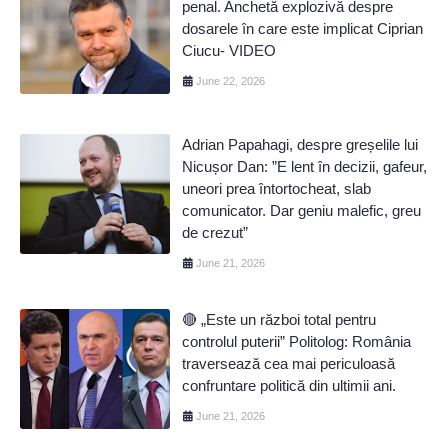
penal. Anchetă explozivă despre
dosarele în care este implicat Ciprian
Ciucu- VIDEO
June 22, 2026
Adrian Papahagi, despre greșelile lui
Nicușor Dan: ”E lent în decizii, gafeur,
uneori prea întortocheat, slab
comunicator. Dar geniu malefic, greu
de crezut”
June 21, 2026
🔴 „Este un război total pentru
controlul puterii” Politolog: România
traversează cea mai periculoasă
confruntare politică din ultimii ani.
June 21, 2026