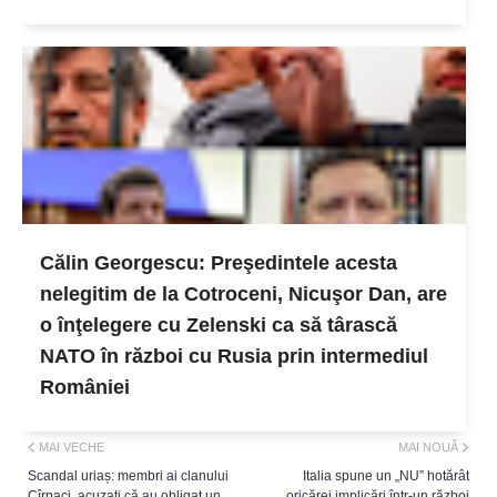
Călin Georgescu: Preşedintele acesta
nelegitim de la Cotroceni, Nicuşor Dan, are
o înţelegere cu Zelenski ca să târască
NATO în război cu Rusia prin intermediul
României
MAI VECHE
MAI NOUĂ
Scandal uriaș: membri ai clanului
Italia spune un „NU” hotărât
Cîrpaci, acuzați că au obligat un
oricărei implicări într-un război