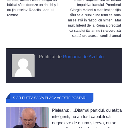
bărbat să le doneze un rinichi și l-
împotriva Iranului. Premierul
au ținut sclav. Reacţia liderului
Giorgia Meloni a clarificat poziția
romilor
țării sale, subliniind ferm că Italia
nu se află în război cu nimeni. Mai
mult, liderul de la Roma a precizat
că statului italian nu i s-a cerut să
se alăture acestui conflict armat
Publicat de
Romania de Azi Info
S-AR PUTEA SĂ VĂ PLACĂ ACESTE POSTĂRI
Pieleanu: . ,,Ditamai partidul, cu atâția
inteligenți, nu au fost capabili să
negocieze de o luna și ceva, nu se