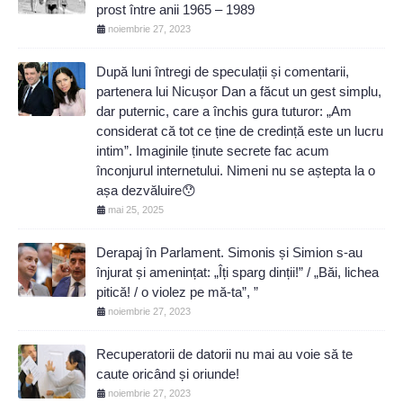
prost între anii 1965 – 1989
noiembrie 27, 2023
După luni întregi de speculații și comentarii,
partenera lui Nicușor Dan a făcut un gest simplu,
dar puternic, care a închis gura tuturor: „Am
considerat că tot ce ține de credință este un lucru
intim”. Imaginile ținute secrete fac acum
înconjurul internetului. Nimeni nu se aștepta la o
așa dezvăluire😯
mai 25, 2025
Derapaj în Parlament. Simonis și Simion s-au
înjurat și amenințat: „Îți sparg dinții!” / „Băi, lichea
pitică! / o violez pe mă-ta”, ”
noiembrie 27, 2023
Recuperatorii de datorii nu mai au voie să te
caute oricând și oriunde!
noiembrie 27, 2023