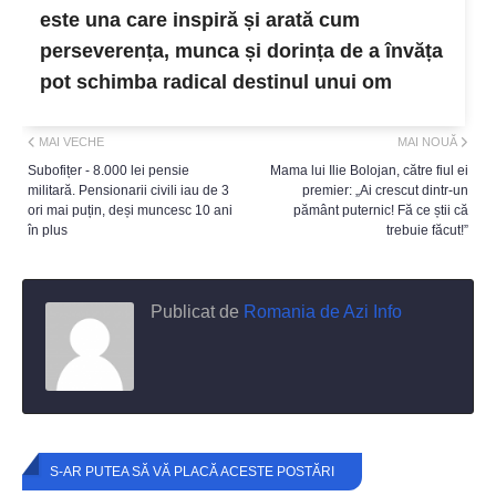
este una care inspiră și arată cum
perseverența, munca și dorința de a învăța
pot schimba radical destinul unui om
MAI VECHE
MAI NOUĂ
Subofițer - 8.000 lei pensie
Mama lui Ilie Bolojan, către fiul ei
militară. Pensionarii civili iau de 3
premier: „Ai crescut dintr-un
ori mai puțin, deși muncesc 10 ani
pământ puternic! Fă ce știi că
în plus
trebuie făcut!”
Publicat de
Romania de Azi Info
S-AR PUTEA SĂ VĂ PLACĂ ACESTE POSTĂRI