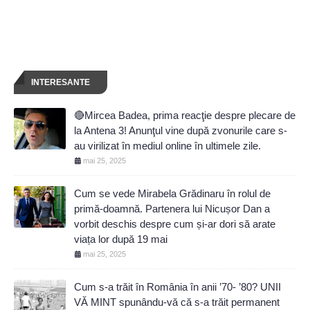
INTERESANTE
🔴Mircea Badea, prima reacţie despre plecare de
la Antena 3! Anunţul vine după zvonurile care s-
au virilizat în mediul online în ultimele zile.
mai 25, 2025
Cum se vede Mirabela Grădinaru în rolul de
primă-doamnă. Partenera lui Nicușor Dan a
vorbit deschis despre cum și-ar dori să arate
viața lor după 19 mai
mai 25, 2025
Cum s-a trăit în România în anii ’70- ’80? UNII
VĂ MINT spunându-vă că s-a trăit permanent