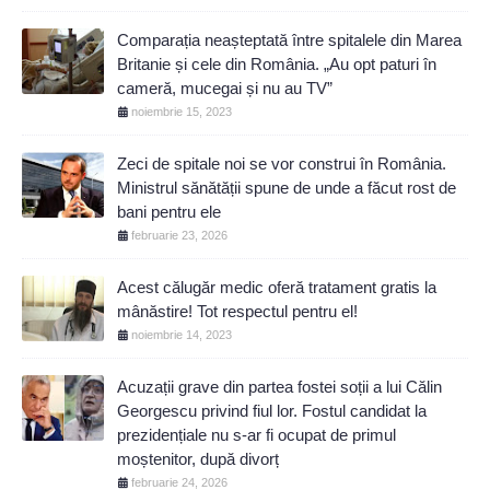
Comparația neașteptată între spitalele din Marea
Britanie și cele din România. „Au opt paturi în
cameră, mucegai și nu au TV”
noiembrie 15, 2023
Zeci de spitale noi se vor construi în România.
Ministrul sănătății spune de unde a făcut rost de
bani pentru ele
februarie 23, 2026
Acest călugăr medic oferă tratament gratis la
mânăstire! Tot respectul pentru el!
noiembrie 14, 2023
Acuzații grave din partea fostei soții a lui Călin
Georgescu privind fiul lor. Fostul candidat la
prezidențiale nu s-ar fi ocupat de primul
moștenitor, după divorț
februarie 24, 2026