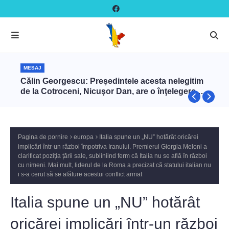
MESAJ
Călin Georgescu: Preşedintele acesta nelegitim
de la Cotroceni, Nicuşor Dan, are o înţelegere cu
Zelenski ca să târască NATO în război cu Rusia
prin intermediul României
Pagina de pornire
europa
Italia spune un „NU” hotărât oricărei
implicări într-un război împotriva Iranului. Premierul Giorgia Meloni a
clarificat poziția țării sale, subliniind ferm că Italia nu se află în război
cu nimeni. Mai mult, liderul de la Roma a precizat că statului italian nu
i s-a cerut să se alăture acestui conflict armat
Italia spune un „NU” hotărât
oricărei implicări într-un război