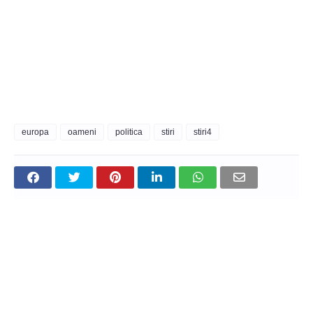
europa
oameni
politica
stiri
stiri4