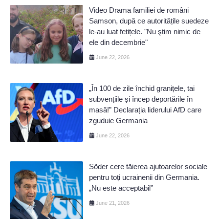
Video Drama familiei de români
Samson, după ce autoritățile suedeze
le-au luat fetițele. "Nu ştim nimic de
ele din decembrie"
June 22, 2026
„În 100 de zile închid granițele, tai
subvențiile și încep deportările în
masă!” Declarația liderului AfD care
zguduie Germania
June 22, 2026
Söder cere tăierea ajutoarelor sociale
pentru toți ucrainenii din Germania.
„Nu este acceptabil”
June 21, 2026