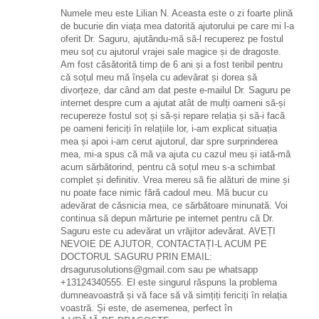
Numele meu este Lilian N. Aceasta este o zi foarte plină
de bucurie din viața mea datorită ajutorului pe care mi l-a
oferit Dr. Saguru, ajutându-mă să-l recuperez pe fostul
meu soț cu ajutorul vrajei sale magice și de dragoste.
Am fost căsătorită timp de 6 ani și a fost teribil pentru
că soțul meu mă înșela cu adevărat și dorea să
divorțeze, dar când am dat peste e-mailul Dr. Saguru pe
internet despre cum a ajutat atât de mulți oameni să-și
recupereze fostul soț și să-și repare relația și să-i facă
pe oameni fericiți în relațiile lor, i-am explicat situația
mea și apoi i-am cerut ajutorul, dar spre surprinderea
mea, mi-a spus că mă va ajuta cu cazul meu și iată-mă
acum sărbătorind, pentru că soțul meu s-a schimbat
complet și definitiv. Vrea mereu să fie alături de mine și
nu poate face nimic fără cadoul meu. Mă bucur cu
adevărat de căsnicia mea, ce sărbătoare minunată. Voi
continua să depun mărturie pe internet pentru că Dr.
Saguru este cu adevărat un vrăjitor adevărat. AVEȚI
NEVOIE DE AJUTOR, CONTACTAȚI-L ACUM PE
DOCTORUL SAGURU PRIN EMAIL:
drsagurusolutions@gmail.com sau pe whatsapp
+13124340555. El este singurul răspuns la problema
dumneavoastră și vă face să vă simțiți fericiți în relația
voastră. Și este, de asemenea, perfect în