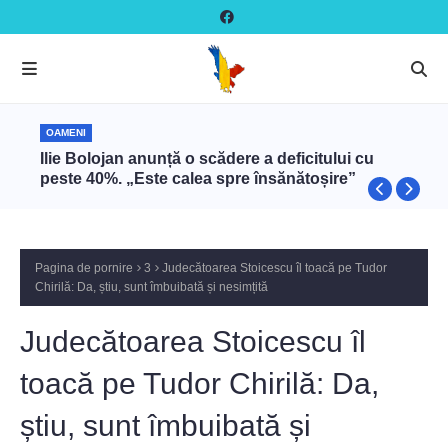
OAMENI
Ilie Bolojan anunță o scădere a deficitului cu
peste 40%. „Este calea spre însănătoșire”
Pagina de pornire
3
Judecătoarea Stoicescu îl toacă pe Tudor
Chirilă: Da, știu, sunt îmbuibată și nesimțită
Judecătoarea Stoicescu îl
toacă pe Tudor Chirilă: Da,
știu, sunt îmbuibată și