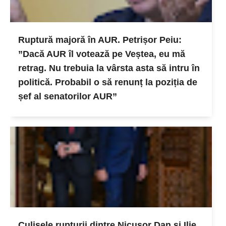
Ruptură majoră în AUR. Petrișor Peiu:
”Dacă AUR îl votează pe Veștea, eu mă
retrag. Nu trebuia la vârsta asta să intru în
politică. Probabil o să renunț la poziția de
șef al senatorilor AUR”
Culisele rupturii dintre Nicușor Dan și Ilie