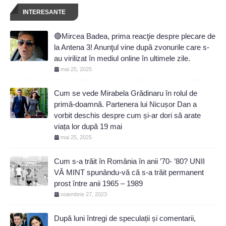
INTERESANTE
🔴Mircea Badea, prima reacţie despre plecare de
la Antena 3! Anunţul vine după zvonurile care s-
au virilizat în mediul online în ultimele zile.
mai 25, 2025
Cum se vede Mirabela Grădinaru în rolul de
primă-doamnă. Partenera lui Nicușor Dan a
vorbit deschis despre cum și-ar dori să arate
viața lor după 19 mai
mai 25, 2025
Cum s-a trăit în România în anii ’70- ’80? UNII
VĂ MINT spunându-vă că s-a trăit permanent
prost între anii 1965 – 1989
noiembrie 27, 2023
După luni întregi de speculații și comentarii,