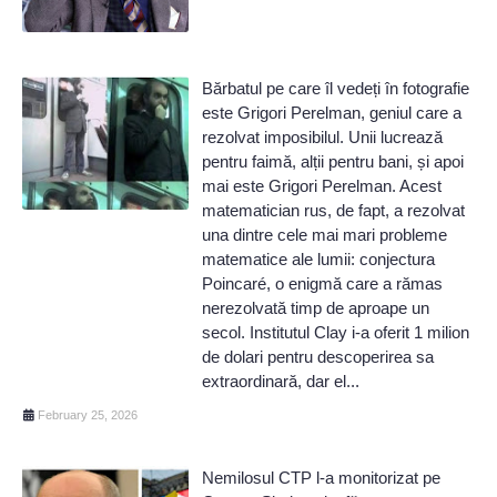
Bărbatul pe care îl vedeți în fotografie
este Grigori Perelman, geniul care a
rezolvat imposibilul. Unii lucrează
pentru faimă, alții pentru bani, și apoi
mai este Grigori Perelman. Acest
matematician rus, de fapt, a rezolvat
una dintre cele mai mari probleme
matematice ale lumii: conjectura
Poincaré, o enigmă care a rămas
nerezolvată timp de aproape un
secol. Institutul Clay i-a oferit 1 milion
de dolari pentru descoperirea sa
extraordinară, dar el...
February 25, 2026
Nemilosul CTP l-a monitorizat pe