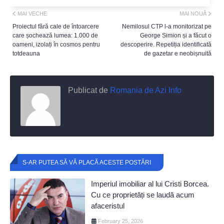
MAI VECHE
MAI NOUĂ
Proiectul fără cale de întoarcere
Nemilosul CTP l-a monitorizat pe
care șochează lumea: 1.000 de
George Simion și a făcut o
oameni, izolați în cosmos pentru
descoperire. Repetiția identificată
totdeauna
de gazetar e neobișnuită
Publicat de
Romania de Azi Info
S-AR PUTEA SĂ VĂ PLACĂ ACESTE POSTĂRI
Imperiul imobiliar al lui Cristi Borcea.
Cu ce proprietăți se laudă acum
afaceristul
February 25, 2026