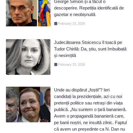
George Simion și a făcut o
descoperire. Repetiția identificată de
gazetar e neobișnuită
February 23, 2026
Judecătoarea Stoicescu îl toacă pe
Tudor Chirilă: Da, știu, sunt îmbuibată
și nesimțită
February 23, 2026
Unde au dispărut „foștii”? Ieri
candidați la prezidențiale, azi cu noi
pretenții politice sau retrași din viața
publică. „Nu suntem o țară bananieră.
Avem o propagandă bananieră care,
pe banii noștri, ne insultă zilnic. Faptul
că avem un președinte ca N. Dan nu