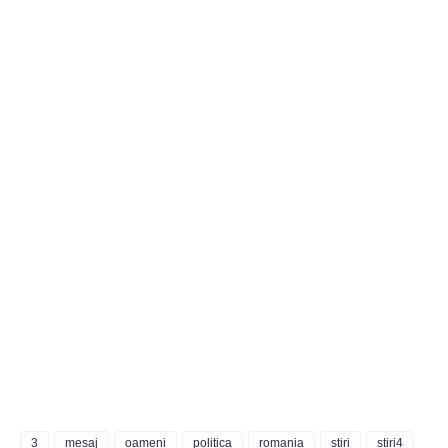
3
mesaj
oameni
politica
romania
stiri
stiri4