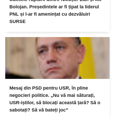
Bolojan. Președintele ar fi țipat la liderul
PNL și l-ar fi amenințat cu dezvăluiri
SURSE
Mesaj din PSD pentru USR, în pline
negocieri politice. „Nu vă mai săturați,
USR-iștilor, să blocați această țară? Să o
sabotați? Să vă bateți joc”