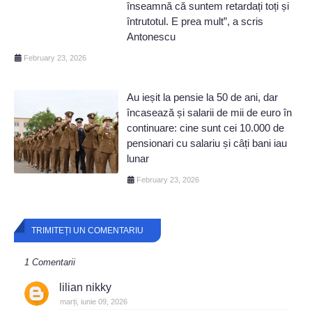
înseamnă că suntem retardați toți și
întrutotul. E prea mult”, a scris
Antonescu
February 23, 2026
Au ieșit la pensie la 50 de ani, dar
încasează și salarii de mii de euro în
continuare: cine sunt cei 10.000 de
pensionari cu salariu și câți bani iau
lunar
February 23, 2026
TRIMITEȚI UN COMENTARIU
1 Comentarii
lilian nikky
marți, iunie 09, 2026