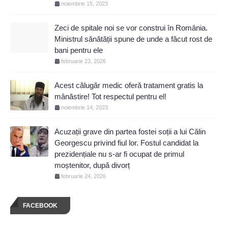
noiembrie 15, 2023
Zeci de spitale noi se vor construi în România.
Ministrul sănătății spune de unde a făcut rost de
bani pentru ele
februarie 23, 2026
Acest călugăr medic oferă tratament gratis la
mânăstire! Tot respectul pentru el!
noiembrie 14, 2023
Acuzații grave din partea fostei soții a lui Călin
Georgescu privind fiul lor. Fostul candidat la
prezidențiale nu s-ar fi ocupat de primul
moștenitor, după divorț
februarie 24, 2026
FACEBOOK