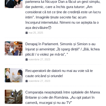
partenera lui Nicușor Dan a făcut un gest simplu,
dar puternic, care a închis gura tuturor: „Am
considerat că tot ce ține de credință este un lucru
intim”. Imaginile ținute secrete fac acum
înconjurul internetului. Nimeni nu se aștepta la o
așa dezvăluire😯
mai 25, 2025
Derapaj în Parlament. Simonis și Simion s-au
înjurat și amenințat: „Îți sparg dinții!” / „Băi, lichea
pitică! / o violez pe mă-ta”, ”
noiembrie 27, 2023
Recuperatorii de datorii nu mai au voie să te
caute oricând și oriunde!
noiembrie 27, 2023
Comparația neașteptată între spitalele din Marea
Britanie și cele din România. „Au opt paturi în
cameră, mucegai și nu au TV”