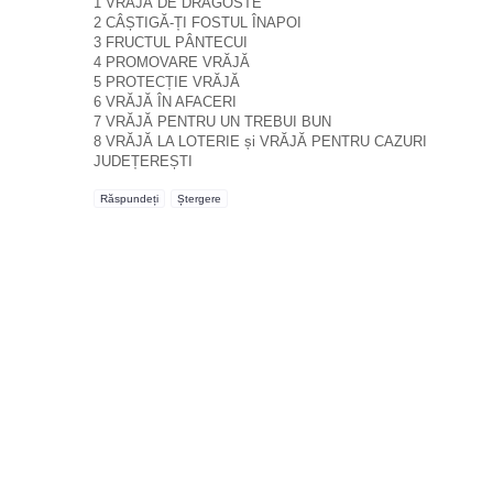
1 VRĂJĂ DE DRAGOSTE
2 CÂȘTIGĂ-ȚI FOSTUL ÎNAPOI
3 FRUCTUL PÂNTECUI
4 PROMOVARE VRĂJĂ
5 PROTECȚIE VRĂJĂ
6 VRĂJĂ ÎN AFACERI
7 VRĂJĂ PENTRU UN TREBUI BUN
8 VRĂJĂ LA LOTERIE și VRĂJĂ PENTRU CAZURI
JUDEȚEREȘTI
Răspundeți
Ștergere