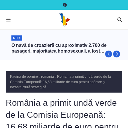
STIRI
O navă de croazieră cu aproximativ 2.700 de
pasageri, majoritatea homosexuali, a fost
interzisă în Turcia
Pagina de pornire
romania
România a primit undă verde de la
Comisia Europeană: 16,68 miliarde de euro pentru apărare și
infrastructură strategică
România a primit undă verde
de la Comisia Europeană:
16,68 miliarde de euro pentru