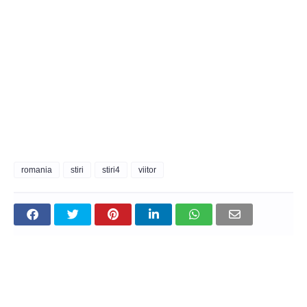
romania
stiri
stiri4
viitor