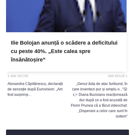
Ilie Bolojan anunță o scădere a deficitului
cu peste 40%. „Este calea spre
însănătoșire”
MAI VECHE
MAI NOUĂ
Alexandra Căpitănescu, declarații
„Genul ăsta de atac furibund, în
de senzație după Eurovision: „Am
care inventezi pur și simplu o..."😮
fost surprinși...
👉 Diana Buzoianu reacționează
dur după ce a fost acuzată de
Florin Prunea că a făcut videochat:
„Disperare a celor care sunt în
sistem”