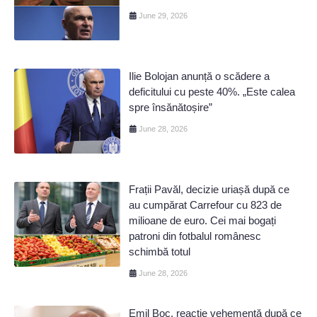
June 29, 2026
Ilie Bolojan anunță o scădere a
deficitului cu peste 40%. „Este calea
spre însănătoșire”
June 28, 2026
Frații Pavăl, decizie uriașă după ce
au cumpărat Carrefour cu 823 de
milioane de euro. Cei mai bogați
patroni din fotbalul românesc
schimbă totul
June 28, 2026
Emil Boc, reacție vehementă după ce