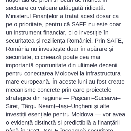
sectoare cu valoare adăugată ridicată.
Ministerul Finanțelor a tratat acest dosar ca
pe o prioritate, pentru că SAFE nu este doar
un instrument financiar, ci o investiție în
securitatea și reziliența României. Prin SAFE,
România nu investește doar în apărare și
securitate, ci creează poate cea mai
importantă oportunitate din ultimele decenii
pentru conectarea Moldovei la infrastructura
mare europeană. În aceste luni au fost create
mecanisme concrete prin care proiectele
strategice din regiune — Pașcani–Suceava–
Siret, Târgu Neamț–Iași–Ungheni și alte
investiții esențiale pentru Moldova — vor avea
o evidență distinctă și predictibilă a finanțării
până în 2031. SAFE înseamnă securitate