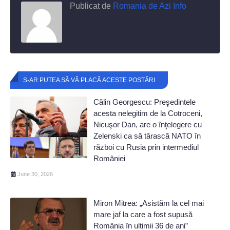
Publicat de
Romania de Azi Info
S-AR PUTEA SĂ VĂ PLACĂ ACESTE POSTĂRI
Călin Georgescu: Preşedintele
acesta nelegitim de la Cotroceni,
Nicuşor Dan, are o înţelegere cu
Zelenski ca să târască NATO în
război cu Rusia prin intermediul
României
June 30, 2026
Miron Mitrea: „Asistăm la cel mai
mare jaf la care a fost supusă
România în ultimii 36 de ani”