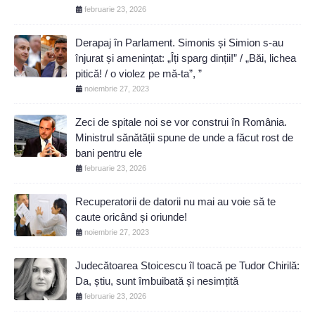
februarie 23, 2026
Derapaj în Parlament. Simonis și Simion s-au
înjurat și amenințat: „Îți sparg dinții!” / „Băi, lichea
pitică! / o violez pe mă-ta”, ”
noiembrie 27, 2023
Zeci de spitale noi se vor construi în România.
Ministrul sănătății spune de unde a făcut rost de
bani pentru ele
februarie 23, 2026
Recuperatorii de datorii nu mai au voie să te
caute oricând și oriunde!
noiembrie 27, 2023
Judecătoarea Stoicescu îl toacă pe Tudor Chirilă:
Da, știu, sunt îmbuibată și nesimțită
februarie 23, 2026