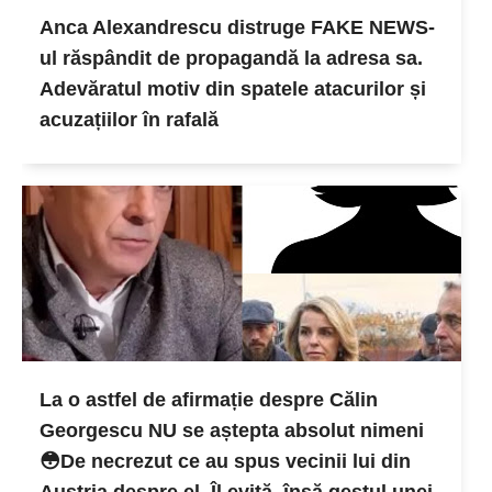
Anca Alexandrescu distruge FAKE NEWS-
ul răspândit de propagandă la adresa sa.
Adevăratul motiv din spatele atacurilor și
acuzațiilor în rafală
La o astfel de afirmație despre Călin
Georgescu NU se aștepta absolut nimeni
😳De necrezut ce au spus vecinii lui din
Austria despre el. Îl evită, însă gestul unei