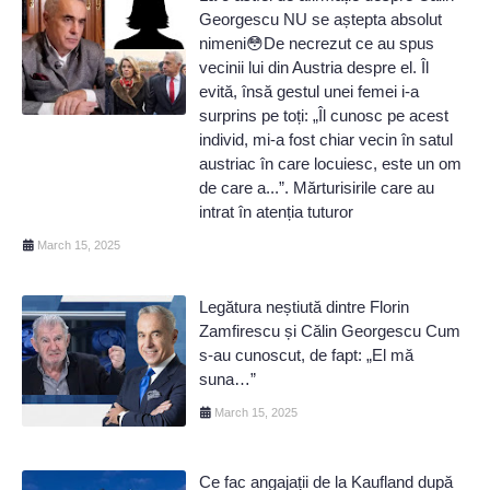
Georgescu NU se aștepta absolut
nimeni😳De necrezut ce au spus
vecinii lui din Austria despre el. Îl
evită, însă gestul unei femei i-a
surprins pe toți: „Îl cunosc pe acest
individ, mi-a fost chiar vecin în satul
austriac în care locuiesc, este un om
de care a...”. Mărturisirile care au
intrat în atenția tuturor
March 15, 2025
Legătura neștiută dintre Florin
Zamfirescu și Călin Georgescu Cum
s-au cunoscut, de fapt: „El mă
suna…”
March 15, 2025
Ce fac angajații de la Kaufland după