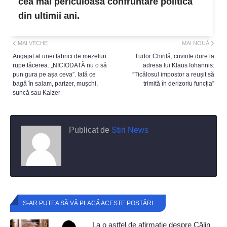
cea mai periculoasă confruntare politică
din ultimii ani.
MAI VECHE
MAI NOUĂ
Angajat al unei fabrici de mezeluri
Tudor Chirilă, cuvinte dure la
rupe tăcerea. „NICIODATĂ nu o să
adresa lui Klaus Iohannis:
pun gura pe așa ceva”. Iată ce
”Ticălosul impostor a reușit să
bagă în salam, parizer, mușchi,
trimită în derizoriu funcția”
suncă sau Kaizer
Publicat de
Stiri News
S-AR PUTEA SĂ VĂ PLACĂ ACESTE POSTĂRI
La o astfel de afirmație despre Călin