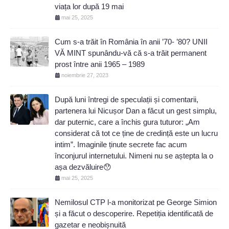
viața lor după 19 mai
mai 25, 2025
Cum s-a trăit în România în anii ’70- ’80? UNII
VĂ MINT spunându-vă că s-a trăit permanent
prost între anii 1965 – 1989
noiembrie 27, 2023
După luni întregi de speculații și comentarii,
partenera lui Nicușor Dan a făcut un gest simplu,
dar puternic, care a închis gura tuturor: „Am
considerat că tot ce ține de credință este un lucru
intim”. Imaginile ținute secrete fac acum
înconjurul internetului. Nimeni nu se aștepta la o
așa dezvăluire😯
mai 25, 2025
Nemilosul CTP l-a monitorizat pe George Simion
și a făcut o descoperire. Repetiția identificată de
gazetar e neobișnuită