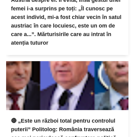
femei i-a surprins pe toți: „Îl cunosc pe
acest individ, mi-a fost chiar vecin în satul
austriac în care locuiesc, este un om de
care a...”. Mărturisirile care au intrat în
atenția tuturor
🔴 „Este un război total pentru controlul
puterii” Politolog: România traversează