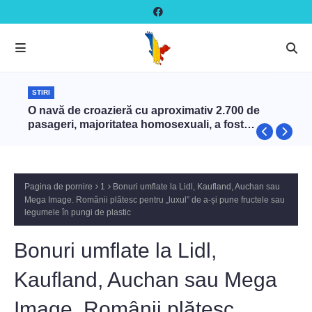
STIRI
O navă de croazieră cu aproximativ 2.700 de
pasageri, majoritatea homosexuali, a fost
interzisă în Turcia
Pagina de pornire
1
Bonuri umflate la Lidl, Kaufland, Auchan sau
Mega Image. Românii plătesc pentru „luxul” de a-și pune fructele sau
legumele în pungi de plastic
Bonuri umflate la Lidl,
Kaufland, Auchan sau Mega
Image. Românii plătesc