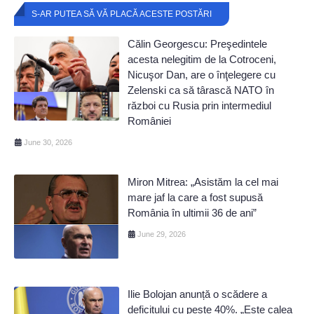
S-AR PUTEA SĂ VĂ PLACĂ ACESTE POSTĂRI
Călin Georgescu: Preşedintele
acesta nelegitim de la Cotroceni,
Nicuşor Dan, are o înţelegere cu
Zelenski ca să târască NATO în
război cu Rusia prin intermediul
României
June 30, 2026
Miron Mitrea: „Asistăm la cel mai
mare jaf la care a fost supusă
România în ultimii 36 de ani”
June 29, 2026
Ilie Bolojan anunță o scădere a
deficitului cu peste 40%. „Este calea