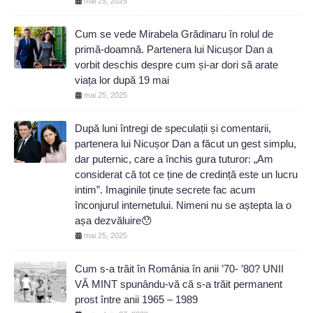
mai 25, 2025
Cum se vede Mirabela Grădinaru în rolul de
primă-doamnă. Partenera lui Nicușor Dan a
vorbit deschis despre cum și-ar dori să arate
viața lor după 19 mai
mai 25, 2025
După luni întregi de speculații și comentarii,
partenera lui Nicușor Dan a făcut un gest simplu,
dar puternic, care a închis gura tuturor: „Am
considerat că tot ce ține de credință este un lucru
intim”. Imaginile ținute secrete fac acum
înconjurul internetului. Nimeni nu se aștepta la o
așa dezvăluire😯
mai 25, 2025
Cum s-a trăit în România în anii ’70- ’80? UNII
VĂ MINT spunându-vă că s-a trăit permanent
prost între anii 1965 – 1989