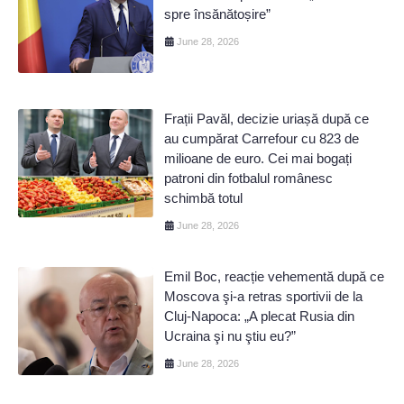
spre însănătoșire”
June 28, 2026
Frații Pavăl, decizie uriașă după ce
au cumpărat Carrefour cu 823 de
milioane de euro. Cei mai bogați
patroni din fotbalul românesc
schimbă totul
June 28, 2026
Emil Boc, reacție vehementă după ce
Moscova şi-a retras sportivii de la
Cluj-Napoca: „A plecat Rusia din
Ucraina şi nu ştiu eu?”
June 28, 2026