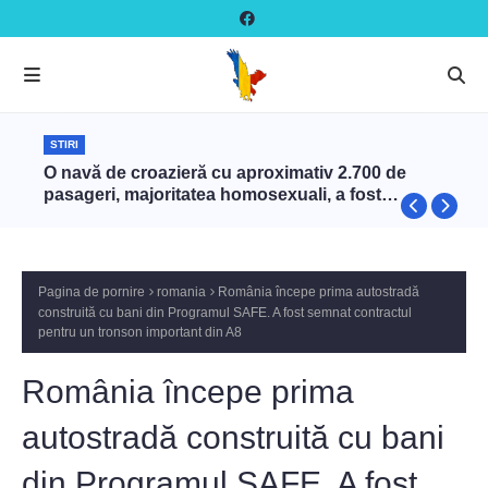
STIRI
O navă de croazieră cu aproximativ 2.700 de
pasageri, majoritatea homosexuali, a fost
interzisă în Turcia
Pagina de pornire
romania
România începe prima autostradă
construită cu bani din Programul SAFE. A fost semnat contractul
pentru un tronson important din A8
România începe prima
autostradă construită cu bani
din Programul SAFE. A fost