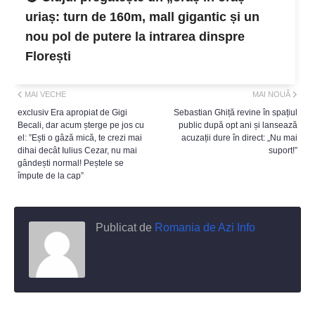
uriaș: turn de 160m, mall gigantic și un
nou pol de putere la intrarea dinspre
Florești
MAI VECHE
MAI NOUĂ
exclusiv Era apropiat de Gigi
Sebastian Ghiță revine în spațiul
Becali, dar acum șterge pe jos cu
public după opt ani și lansează
el: ”Ești o gâză mică, te crezi mai
acuzații dure în direct: „Nu mai
dihai decât Iulius Cezar, nu mai
suport!”
gândești normal! Peștele se
împute de la cap”
Publicat de
Romania de Azi Info