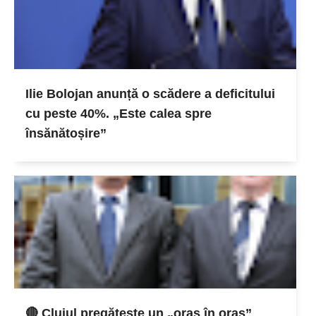
Ilie Bolojan anunță o scădere a deficitului
cu peste 40%. „Este calea spre
însănătoșire”
🔴 Clujul pregătește un „oraș în oraș”