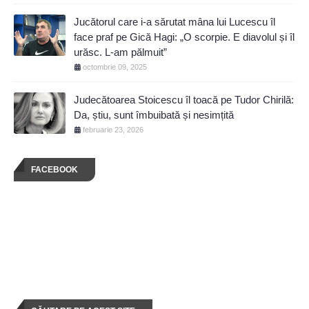
Jucătorul care i-a sărutat mâna lui Lucescu îl
face praf pe Gică Hagi: „O scorpie. E diavolul și îl
urăsc. L-am pălmuit”
octombrie 09, 2025
Judecătoarea Stoicescu îl toacă pe Tudor Chirilă:
Da, știu, sunt îmbuibată și nesimțită
februarie 23, 2026
FACEBOOK