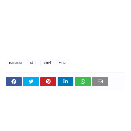
romania
stiri
stiri4
viitor