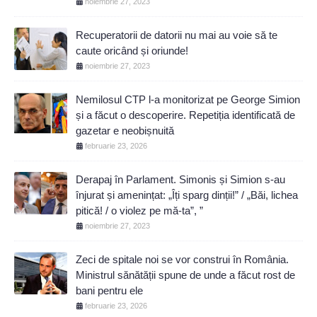
noiembrie 27, 2023
Recuperatorii de datorii nu mai au voie să te
caute oricând și oriunde!
noiembrie 27, 2023
Nemilosul CTP l-a monitorizat pe George Simion
și a făcut o descoperire. Repetiția identificată de
gazetar e neobișnuită
februarie 23, 2026
Derapaj în Parlament. Simonis și Simion s-au
înjurat și amenințat: „Îți sparg dinții!” / „Băi, lichea
pitică! / o violez pe mă-ta”, ”
noiembrie 27, 2023
Zeci de spitale noi se vor construi în România.
Ministrul sănătății spune de unde a făcut rost de
bani pentru ele
februarie 23, 2026