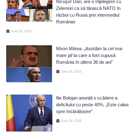
Nicuşor Dan, are o înţelegere cu
Zelenski ca să târască NATO în
război cu Rusia prin intermediul
României
June 30, 2026
Miron Mitrea: „Asistăm la cel mai
mare jaf la care a fost supusă
România în ultimii 36 de ani”
June 29, 2026
Ilie Bolojan anunță o scădere a
deficitului cu peste 40%. „Este calea
spre însănătoșire”
June 28, 2026