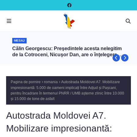
MESAJ
Călin Georgescu: Preşedintele acesta nelegitim
de la Cotroceni, Nicuşor Dan, are o înţelegere cu
Zelenski ca să târască NATO în război cu Rusia
prin intermediul României
Pagina de pornire
romania
Autostrada Moldovei A7. Mobilizare
impresionantă: 5.000 de oameni implicați între Adjud și Pașcani,
pentru încadrare în termenul PNRR / UMB așterne zilnic între 10.000
și 15.000 de tone de asfalt
Autostrada Moldovei A7.
Mobilizare impresionantă: