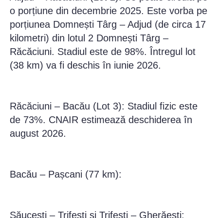
o porțiune din decembrie 2025. Este vorba pe
porțiunea Domnești Târg – Adjud (de circa 17
kilometri) din lotul 2 Domnești Târg –
Răcăciuni. Stadiul este de 98%. Întregul lot
(38 km) va fi deschis în iunie 2026.
Răcăciuni – Bacău (Lot 3): Stadiul fizic este
de 73%. CNAIR estimează deschiderea în
august 2026.
Bacău – Pașcani (77 km):
Săucești – Trifești și Trifești – Gherăești: