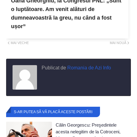
Oana Gheorghiu, la Congresul PNL: „Sunt
o luptătoare. Am venit alături de
dumneavoastră la greu, nu când a fost
ușor”
MAI VECHE
MAI NOUĂ
Publicat de
Romania de Azi Info
S-AR PUTEA SĂ VĂ PLACĂ ACESTE POSTĂRI
Călin Georgescu: Preşedintele
acesta nelegitim de la Cotroceni,