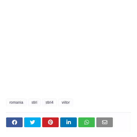
romania
stiri
stiri4
viitor