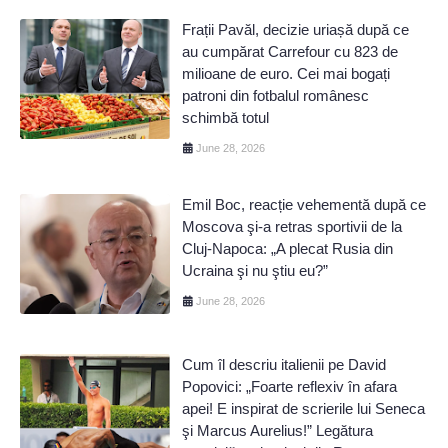
Frații Pavăl, decizie uriașă după ce
au cumpărat Carrefour cu 823 de
milioane de euro. Cei mai bogați
patroni din fotbalul românesc
schimbă totul
June 28, 2026
Emil Boc, reacție vehementă după ce
Moscova şi-a retras sportivii de la
Cluj-Napoca: „A plecat Rusia din
Ucraina şi nu ştiu eu?”
June 28, 2026
Cum îl descriu italienii pe David
Popovici: „Foarte reflexiv în afara
apei! E inspirat de scrierile lui Seneca
şi Marcus Aurelius!” Legătura