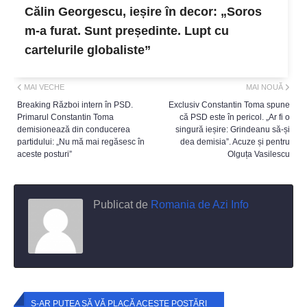
Călin Georgescu, ieșire în decor: „Soros
m-a furat. Sunt președinte. Lupt cu
cartelurile globaliste”
MAI VECHE
MAI NOUĂ
Breaking Război intern în PSD.
Exclusiv Constantin Toma spune
Primarul Constantin Toma
că PSD este în pericol. „Ar fi o
demisionează din conducerea
singură ieșire: Grindeanu să-și
partidului: „Nu mă mai regăsesc în
dea demisia”. Acuze și pentru
aceste posturi”
Olguța Vasilescu
Publicat de
Romania de Azi Info
S-AR PUTEA SĂ VĂ PLACĂ ACESTE POSTĂRI