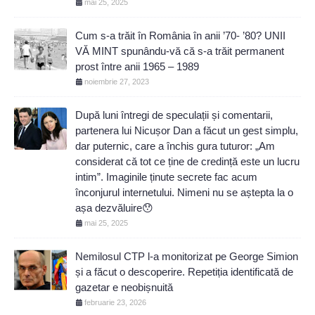
mai 25, 2025
Cum s-a trăit în România în anii ’70- ’80? UNII
VĂ MINT spunându-vă că s-a trăit permanent
prost între anii 1965 – 1989
noiembrie 27, 2023
După luni întregi de speculații și comentarii,
partenera lui Nicușor Dan a făcut un gest simplu,
dar puternic, care a închis gura tuturor: „Am
considerat că tot ce ține de credință este un lucru
intim”. Imaginile ținute secrete fac acum
înconjurul internetului. Nimeni nu se aștepta la o
așa dezvăluire😯
mai 25, 2025
Nemilosul CTP l-a monitorizat pe George Simion
și a făcut o descoperire. Repetiția identificată de
gazetar e neobișnuită
februarie 23, 2026