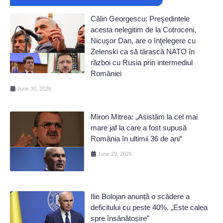
Călin Georgescu: Preşedintele
acesta nelegitim de la Cotroceni,
Nicuşor Dan, are o înţelegere cu
Zelenski ca să târască NATO în
război cu Rusia prin intermediul
României
June 30, 2026
Miron Mitrea: „Asistăm la cel mai
mare jaf la care a fost supusă
România în ultimii 36 de ani”
June 29, 2026
Ilie Bolojan anunță o scădere a
deficitului cu peste 40%. „Este calea
spre însănătoșire”