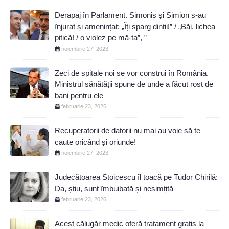
Derapaj în Parlament. Simonis și Simion s-au
înjurat și amenințat: „Îți sparg dinții!” / „Băi, lichea
pitică! / o violez pe mă-ta”, ”
noiembrie 27, 2023
Zeci de spitale noi se vor construi în România.
Ministrul sănătății spune de unde a făcut rost de
bani pentru ele
februarie 23, 2026
Recuperatorii de datorii nu mai au voie să te
caute oricând și oriunde!
noiembrie 27, 2023
Judecătoarea Stoicescu îl toacă pe Tudor Chirilă:
Da, știu, sunt îmbuibată și nesimțită
februarie 23, 2026
Acest călugăr medic oferă tratament gratis la