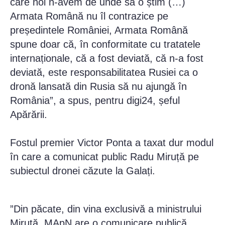
care noi n-avem de unde să o știm (…)
Armata Română nu îl contrazice pe
președintele României, Armata Română
spune doar că, în conformitate cu tratatele
internaționale, că a fost deviată, că n-a fost
deviată, este responsabilitatea Rusiei ca o
dronă lansată din Rusia să nu ajungă în
România”, a spus, pentru digi24, șeful
Apărării.
Fostul premier Victor Ponta a taxat dur modul
în care a comunicat public Radu Miruță pe
subiectul dronei căzute la Galați.
”Din păcate, din vina exclusivă a ministrului
Miruță, MApN are o comunicare publică