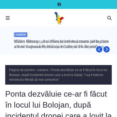
OAMENI
Miron Mitrea: „Asistăm la cel mai mare jaf la care
a fost supusă România în ultimii 36 de ani”
Pagina de pornire
oameni
Ponta dezvăluie ce-ar fi făcut în locul lui
Bolojan, după incidentul dronei care a lovit la Galați. ”I-aș fi interzis
ministrului Miruță să mai comunice”
Ponta dezvăluie ce-ar fi făcut
în locul lui Bolojan, după
incidentul dronei care a lovit la