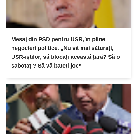
Mesaj din PSD pentru USR, în pline
negocieri politice. „Nu vă mai săturați,
USR-iștilor, să blocați această țară? Să o
sabotați? Să vă bateți joc”