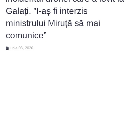
Galați. ”I-aș fi interzis
ministrului Miruță să mai
comunice”
iunie 03, 2026