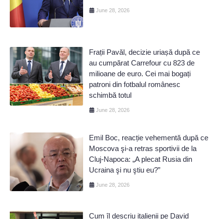
June 28, 2026
Frații Pavăl, decizie uriașă după ce
au cumpărat Carrefour cu 823 de
milioane de euro. Cei mai bogați
patroni din fotbalul românesc
schimbă totul
June 28, 2026
Emil Boc, reacție vehementă după ce
Moscova şi-a retras sportivii de la
Cluj-Napoca: „A plecat Rusia din
Ucraina şi nu ştiu eu?”
June 28, 2026
Cum îl descriu italienii pe David