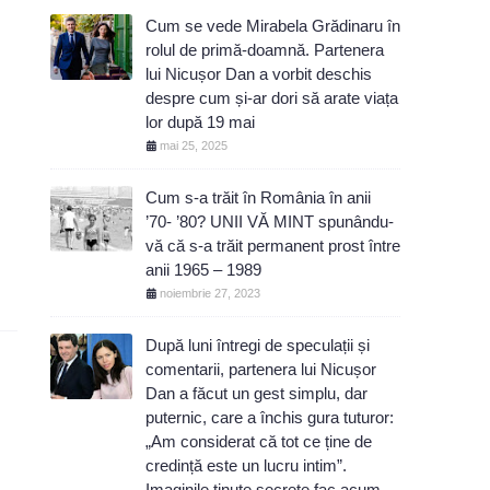
Cum se vede Mirabela Grădinaru în
rolul de primă-doamnă. Partenera
lui Nicușor Dan a vorbit deschis
despre cum și-ar dori să arate viața
lor după 19 mai
mai 25, 2025
Cum s-a trăit în România în anii
’70- ’80? UNII VĂ MINT spunându-
vă că s-a trăit permanent prost între
anii 1965 – 1989
noiembrie 27, 2023
După luni întregi de speculații și
comentarii, partenera lui Nicușor
Dan a făcut un gest simplu, dar
puternic, care a închis gura tuturor:
„Am considerat că tot ce ține de
credință este un lucru intim”.
Imaginile ținute secrete fac acum