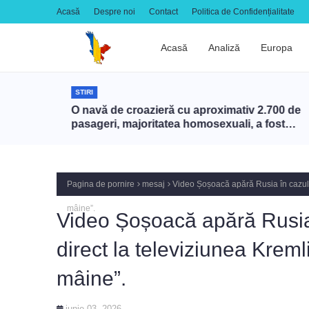
Acasă
Despre noi
Contact
Politica de Confidențialitate
Acasă
Analiză
Europa
STIRI
un gest
O navă de croazieră cu aproximativ 2.700 de
pasageri, majoritatea homosexuali, a fost
interzisă în Turcia
Pagina de pornire
mesaj
Video Șoșoacă apără Rusia în cazul dro
mâine”.
Video Șoșoacă apără Rusia î
direct la televiziunea Kremli
mâine”.
iunie 03, 2026