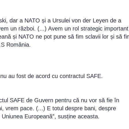
nski, dar a NATO și a Ursulei von der Leyen de a
m un război. (...) Avem un rol strategic important
ă și NATO ne pot pune să fim sclavii lor și să fi
.O.S România.
 nu au fost de acord cu contractul SAFE.
ctul SAFE de Guvern pentru că nu vor să fie în
, vrem pace. (...) E totul despre bani, despre
u Uniunea Europeană”, susține aceasta.