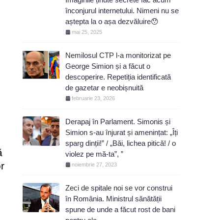
înconjurul internetului. Nimeni nu se
aștepta la o așa dezvăluire😯
mai 25, 2025
Nemilosul CTP l-a monitorizat pe
George Simion și a făcut o
descoperire. Repetiția identificată
de gazetar e neobișnuită
februarie 23, 2026
Derapaj în Parlament. Simonis și
Simion s-au înjurat și amenințat: „Îți
sparg dinții!” / „Băi, lichea pitică! / o
ă
violez pe mă-ta”, ”
r
noiembrie 27, 2023
Zeci de spitale noi se vor construi
în România. Ministrul sănătății
spune de unde a făcut rost de bani