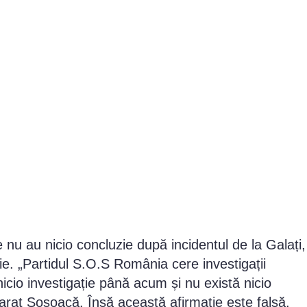
 nu au nicio concluzie după incidentul de la Galați,
ție. „Partidul S.O.S România cere investigații
nicio investigație până acum și nu există nicio
arat Șoșoacă. Însă această afirmație este falsă.