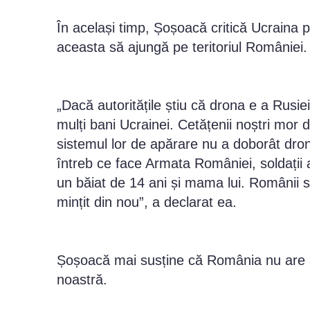
În același timp, Șoșoacă critică Ucraina 
aceasta să ajungă pe teritoriul României.
„Dacă autoritățile știu că drona e a Rusie
mulți bani Ucrainei. Cetățenii noștri mor
sistemul lor de apărare nu a doborât dr
întreb ce face Armata României, soldații 
un băiat de 14 ani și mama lui. Românii su
mințit din nou”, a declarat ea.
Șoșoacă mai susține că România nu are a
noastră.