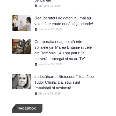
pentru ele
februarie 23, 2026
Recuperatorii de datorii nu mai au
voie să te caute oricând și oriunde!
noiembrie 27, 2023
Comparația neașteptată între
spitalele din Marea Britanie și cele
din România. „Au opt paturi în
cameră, mucegai și nu au TV”
noiembrie 15, 2023
Judecătoarea Stoicescu îl toacă pe
Tudor Chirilă: Da, știu, sunt
îmbuibată și nesimțită
februarie 23, 2026
FACEBOOK