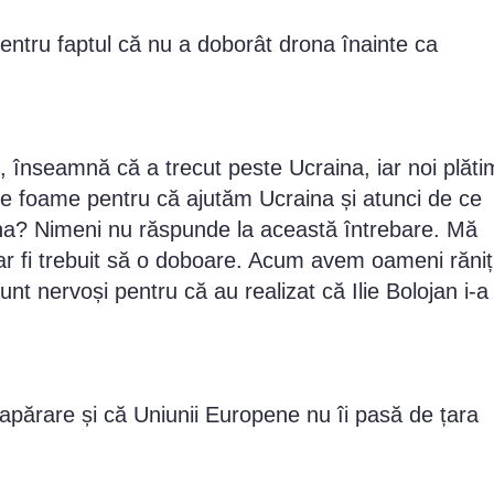
pentru faptul că nu a doborât drona înainte ca
i, înseamnă că a trecut peste Ucraina, iar noi plăti
 de foame pentru că ajutăm Ucraina și atunci de ce
ona? Nimeni nu răspunde la această întrebare. Mă
ar fi trebuit să o doboare. Acum avem oameni răniț
nt nervoși pentru că au realizat că Ilie Bolojan i-a
părare și că Uniunii Europene nu îi pasă de țara