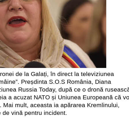
nei de la Galați, în direct la televiziunea
și mâine”. Preșdinta S.O.S România, Diana
viziunea Russia Today, după ce o dronă ruseasc
căreia a acuzat NATO și Uniunea Europeană că vo
. Mai mult, aceasta ia apărarea Kremlinului,
 de vină pentru incident.