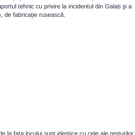
portul tehnic cu privire la incidentul din Galați şi a
, de fabricaţie rusească.
e la fața locului sunt identice cu cele ale resturilor