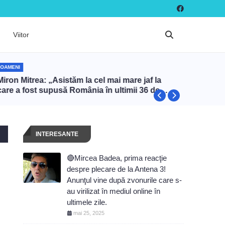
Viitor
OAMENI
OAMENI
iron Mitrea: „Asistăm la cel mai mare jaf la
Ilie Bol
care a fost supusă România în ultimii 36 de
peste 40
ani”
INTERESANTE
🔴Mircea Badea, prima reacţie
despre plecare de la Antena 3!
Anunţul vine după zvonurile care s-
au virilizat în mediul online în
ultimele zile.
mai 25, 2025