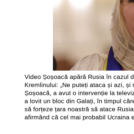
Video Șoșoacă apără Rusia în cazul dro
Kremlinului: „Ne puteți ataca și azi, 
Șoșoacă, a avut o intervenție la tele
a lovit un bloc din Galați, în timpul 
să forțeze țara noastră să atace Rusia
afirmând că cel mai probabil Ucraina e